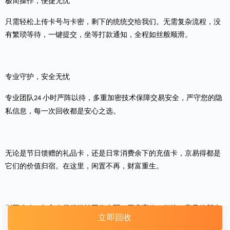
极简操作，便捷无忧
只需轻松上传卡号与
卡密
，剩下的统统交给我们。无需复杂流程，没
有繁琐等待，一键提交，坐等打款通知，全程如丝般顺滑。
专业守护，安全无忧
专业团队
小时严阵以待，多重加密技术保障交易安全，严守您的隐
24
私信息，每一次回收都是安心之选。
无论是节日馈赠的礼品卡，还是日常消费余下的充值卡，
京易得
都是
它们的价值归宿。在这里，闲置不再，财富重生。
别再犹豫，加入
京易得
轻松回收大军，开启高效、便捷、富足的新生
立即回收
活篇章！