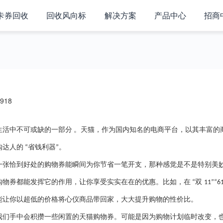
卡券回收
回收风向标
解决方案
产品中心
招商
918
生活中不可或缺的一部分
。天猫，作为国内知名的电商平台，以其丰富的
购达人的
省钱利器
。
“
”
一张恰到好处的购物券能瞬间为你节省一笔开支，那种感觉是不是特别美
购物券都能发挥它的作用，让你享受实实在在的优惠。比如，在
双
“
11”“6
能让你以超低的价格将心仪商品带回家，大大提升购物的性价比。
我们手中会积攒一些闲置的天猫购物券。可能是因为购物计划临时改变，