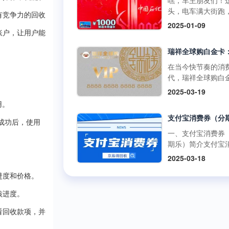
嘿，车主朋友们！
啡兑换码：获取与
百罗森便利店购买
如折扣、积分奖励
头，电车满大街跑
丰富的获取途径官
有竞争力的回收
食品、冰激凌等，
员专享活动等。 二
里的加油卡是不是
2025-01-09
道：瑞幸咖啡APP
使用提货券轻松结
购买渠道1.朴朴超
没了用武之地？别
账户，让用户能
开瑞幸咖啡官方应
但需注意，中百百
方渠道： 线上购
在抽屉里吃灰，回
序，在“优惠券”或“
中百电器不支持提
访问朴朴超市官方
现才是正解。但市
卡”板块，按照指引
消费。 使用方式多
或通过朴朴App，
平台五花八门，到
在当今快节奏的消
可便捷购买兑换码
线下门店使用人工
择“购物卡”或“充值
家靠谱又安全？别
代，瑞祥全球购白
里的兑换码种类丰
台：在门店购物结
心”，完成支付后，
今天就给你扒一扒
凭借其强大的功能
面值多样，....
2025-03-19
后，前往人工收银
物卡将存入您的账
优质加油卡回收平
泛的使用范围，成
付款时直接出示中
户。 线下购买：
用。
门道。 一、靠谱回
众多消费者和企业
货券，收银员会通
朴朴超市门店的客
平台的两大“黄金准
发放的首选。作为
成功后，使用
码或手动输入相关
心或礼品卡销售点
则” （一）高资质
专业的卡券回收平
一、支付宝消费券
息，完成抵扣支付
直接购买实体卡。 2
通货 加油充值卡可
京易得回收深知瑞
期乐）简介支付宝
商品金额超过提货
第三方平台： 在
是小数目，少则几
球购白金卡的价值
券（分期乐）是由
额，需自行支付超
2025-03-18
宝、京东等....
多则上千，省着点
势，今天就让我们
乐平台与支付宝合
分；若低于提货券
1000块能让爱车跑
了解一下这张备受
出的电子优惠券。
进度和价格。
额，剩....
远。这么有价值的
的高端消费卡。 一
可以通过分期乐的
交给正规军才放心
核进度。
瑞祥全球购白金卡
额度购买这些消费
些不靠谱的三方渠
用范围瑞祥全球购
并在支付宝支持的
看回收款项，并
网上一搜，好多用
卡的使用范围极为
商户或平台上使用
诉收了卡却没收到
泛，几乎涵盖了日