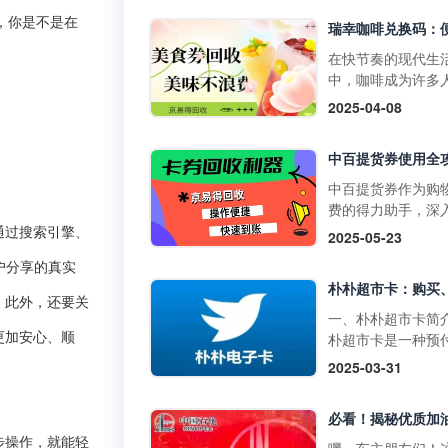
物卡通常不支持购
门店使用，享受购
，你是不是在
草、酒类、礼品卡
惠。它不仅可以用
值卡等特殊商品。
买日常商品，还可
在快节奏的现代生
大润发购物卡的购
特定活动期间享受
中，咖啡成为许多
式1. 线上购买：• 
折扣。二、中百提
启活力一天或缓解
2025-04-08
发优鲜APP：下载
的获取方式1. 线上
疲惫的必备饮品。
装大润发优鲜APP
取：• 通过中百官
咖啡以其丰富多样
录后在“我的”页面
APP参与活动，完
品，如经典的拿铁
到“大润发电子购物
定任务即可获得提
爽的生椰拿铁，以
中百提货券作为购
卡”，选择面值并完
券。• 在中百线上
断推陈出新的季节
费的得力助手，深
支付。• 第三方平
购物满一定金额后
饮品，在咖啡市场
解其使用方法，能
通过搜索引擎、
2025-05-23
如淘宝，搜索“大润
获赠提货券。2. 线
据了重要地位。而
们更高效地享受购
购物卡”，选择官方
获取：• 在中百门
咖啡兑换码作为一
户分享的真实
利，挖掘其中隐藏
舰店或授权....
物满一定金额后，
活的消费凭证，为
惠。 使用范围广泛
。此外，还要关
赠提货券。• 参与
爱好者们带来了诸
百提货券主要适用
一、朴朴超市卡简
线下活动，并达到
利。不过，生活中
百仓储、中百超市
朴超市卡是一种预
更加安心、顺
条件，即可获得提
会出现兑换码闲置
盖湖北省内众多门
卡，可在朴朴超市
2025-03-31
券。三、中百提货
况，别担心，京易
无论是采购米面粮
上平台（朴朴App
使用方法1. 线下使
收平台能为你排忧
生鲜蔬果等日常食
线下门店用于购物
用：•&nb....
难，让闲置兑换码
还是挑选家居用品
不仅具有支付功能
实现价值。一、瑞
人护理产品，甚至
提供多种优惠和特
步操作，就能轻