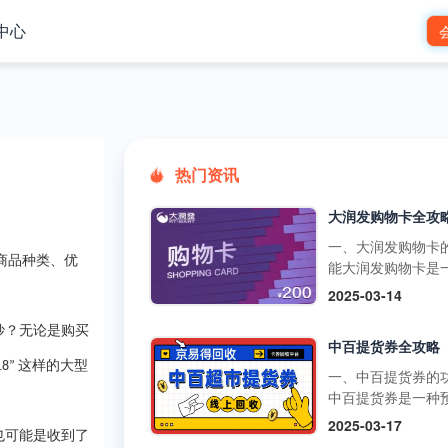
中心
热门资讯
一、大润发购物卡
商品种类、优
能大润发购物卡是
预付卡，可在大润
2025-03-14
市的线下门店和线
台使用，用于购买
妙？无论是购买
中百提货券全攻略
品、日用品、家电
这样的大型
18”
类商品。它还可以
一、中百提货券的
超市的其他促销活
中百提货券是一种
如满减、打折等，
式购物卡，可以在
2025-03-17
物更加划算。不过
也可能是收到了
超市、中百仓储等