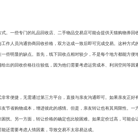
方式。一些专门的礼品回收店、二手物品交易店可能会提供天猫购物券回
与工作人员沟通协商回收价格，双方达成一致后即可完成交易。这种方式
在一些明显的缺点。首先，线下回收点相对较少，不是每个地方都能方便
铺给出的回收价格往往较低，因为他们需要考虑运营成本、利润空间等因
式非常便捷，无需通过第三方平台，直接与亲友沟通即可。如果亲友正好
亲友节省购物成本，增进彼此的感情。但是，亲友转让也有其局限性。一
来困扰。另一方面，转让价格的确定也比较困难。如果定价过高，可能会
可能还需要考虑人情因素，导致交易不太容易达成。