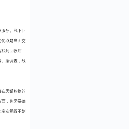
受抵扣金额或折扣
血亏啊！ 所以，选
活的各个方面。在
惠。 二、消费券的
台先看资质。营业
上，持卡人可以通
用场景支付宝消费
得有吧，这是合法
祥全球购小程序、
（分期乐）覆盖了
的“准生证&rdquo...
福鲤圈小程序等平
消费场景，包括但
轻松购买各类商品
于：1.餐饮：在支
收服务。线下回
务。无论是京东、
合作的餐厅、咖啡
的优点是当面交
猫、唯品会等知名
消费时使用。2.购
平台，还是沃尔玛
支持线上电商平台
地找到回收店
姆会员店、永辉超
下实体店铺。3.出
线下大型商超，都
如滴滴出行、共享
素。据调查，线
用瑞祥全球购白金
等。4.会员服务：
行支付。此外，该
酷会员、腾讯视频
支持话费充值、油
等。 三、消费券的
值、水电费缴纳等...
用方法1.查看消费
在支付宝首页的“卡
有在天猫购物的
包”或“我的”页面中
方面，你需要确
&l....
让亲友觉得不划