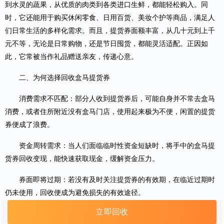
到水灵的蔬果，从优质的肉类到各类进口生鲜，都能轻松购入。同
时，它还能用于购买休闲零食、日用百货、美妆个护等商品，满足人
们日常生活的多样化需求。而且，提货券面额丰富，从几十元到上千
元不等，无论是日常购物，还是节日囤货，都能灵活适配。正因如
此，它常被当作礼品赠送亲友，传递心意。
二、为何选择回收盒马提货券
消费需求不匹配：部分人收到提货券后，可能自身并不常去盒马
消费，或者住所附近没有盒马门店，使用起来极为不便，闲置的提货
券便成了浪费。
资金周转需求：当人们面临临时性资金短缺时，将手中的盒马提
货券回收变现，能快速获取现金，缓解资金压力。
券面即将过期：若没有及时关注提货券的有效期，在临近过期时
仍未使用，回收便成为避免损失的有效途径。
立即回收
三、为何选择京易得回收