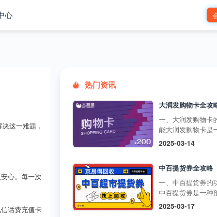
中心
热门资讯
一、大润发购物卡
解决这一难题，
能大润发购物卡是
预付卡，可在大润
2025-03-14
市的线下门店和线
台使用，用于购买
中百提货券全攻略
品、日用品、家电
且安心。每一次
类商品。它还可以
一、中百提货券的
超市的其他促销活
中百提货券是一种
如满减、打折等，
式购物卡，可以在
2025-03-17
物更加划算。不过
电信话费充值卡
超市、中百仓储等