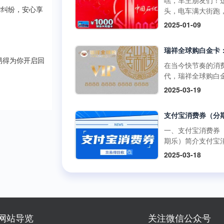
嘿，车主朋友们！
啡兑换码：获取与
百罗森便利店购买
如折扣、积分奖励
头，电车满大街跑
律纠纷，安心享
丰富的获取途径官
食品、冰激凌等，
员专享活动等。 二
里的加油卡是不是
2025-01-09
道：瑞幸咖啡APP
使用提货券轻松结
购买渠道1.朴朴超
没了用武之地？别
开瑞幸咖啡官方应
但需注意，中百百
方渠道： 线上购
在抽屉里吃灰，回
序，在“优惠券”或“
中百电器不支持提
访问朴朴超市官方
现才是正解。但市
卡”板块，按照指引
消费。 使用方式多
或通过朴朴App，
易得为你开启回
平台五花八门，到
在当今快节奏的消
可便捷购买兑换码
线下门店使用人工
择“购物卡”或“充值
家靠谱又安全？别
代，瑞祥全球购白
里的兑换码种类丰
台：在门店购物结
心”，完成支付后，
今天就给你扒一扒
凭借其强大的功能
面值多样，....
2025-03-19
后，前往人工收银
物卡将存入您的账
优质加油卡回收平
泛的使用范围，成
付款时直接出示中
户。 线下购买：
门道。 一、靠谱回
众多消费者和企业
货券，收银员会通
朴朴超市门店的客
平台的两大“黄金准
发放的首选。作为
码或手动输入相关
心或礼品卡销售点
则” （一）高资质
专业的卡券回收平
一、支付宝消费券
息，完成抵扣支付
直接购买实体卡。 2
通货 加油充值卡可
京易得回收深知瑞
期乐）简介支付宝
商品金额超过提货
第三方平台： 在
是小数目，少则几
球购白金卡的价值
券（分期乐）是由
额，需自行支付超
2025-03-18
宝、京东等....
多则上千，省着点
势，今天就让我们
乐平台与支付宝合
分；若低于提货券
1000块能让爱车跑
了解一下这张备受
出的电子优惠券。
额，剩....
远。这么有价值的
的高端消费卡。 一
可以通过分期乐的
交给正规军才放心
瑞祥全球购白金卡
额度购买这些消费
些不靠谱的三方渠
用范围瑞祥全球购
并在支付宝支持的
网上一搜，好多用
卡的使用范围极为
商户或平台上使用
网站导览
关注微信公众号
诉收了卡却没收到
泛，几乎涵盖了日