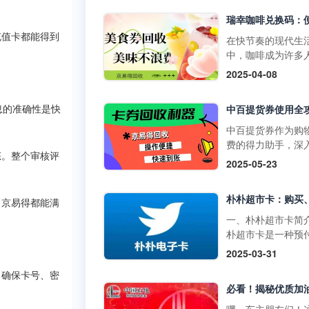
物卡通常不支持购
门店使用，享受购
草、酒类、礼品卡
惠。它不仅可以用
值卡等特殊商品。
买日常商品，还可
充值卡都能得到
在快节奏的现代生
大润发购物卡的购
特定活动期间享受
中，咖啡成为许多
式1. 线上购买：• 
折扣。二、中百提
启活力一天或缓解
2025-04-08
发优鲜APP：下载
的获取方式1. 线上
疲惫的必备饮品。
装大润发优鲜APP
取：• 通过中百官
咖啡以其丰富多样
录后在“我的”页面
APP参与活动，完
息的准确性是快
品，如经典的拿铁
到“大润发电子购物
定任务即可获得提
爽的生椰拿铁，以
中百提货券作为购
卡”，选择面值并完
券。• 在中百线上
断推陈出新的季节
费的得力助手，深
支付。• 第三方平
购物满一定金额后
饮品，在咖啡市场
态。整个审核评
解其使用方法，能
2025-05-23
如淘宝，搜索“大润
获赠提货券。2. 线
据了重要地位。而
们更高效地享受购
购物卡”，选择官方
获取：• 在中百门
咖啡兑换码作为一
利，挖掘其中隐藏
舰店或授权....
物满一定金额后，
活的消费凭证，为
惠。 使用范围广泛
，京易得都能满
赠提货券。• 参与
爱好者们带来了诸
百提货券主要适用
一、朴朴超市卡简
线下活动，并达到
利。不过，生活中
百仓储、中百超市
朴超市卡是一种预
条件，即可获得提
会出现兑换码闲置
盖湖北省内众多门
卡，可在朴朴超市
2025-03-31
券。三、中百提货
况，别担心，京易
无论是采购米面粮
上平台（朴朴App
使用方法1. 线下使
收平台能为你排忧
生鲜蔬果等日常食
，确保卡号、密
线下门店用于购物
用：•&nb....
难，让闲置兑换码
还是挑选家居用品
不仅具有支付功能
实现价值。一、瑞
人护理产品，甚至
提供多种优惠和特