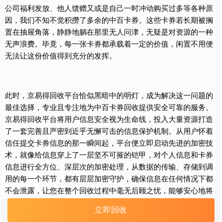
公司福利发放、他人馈赠又或是自己一时冲动购买过多等各种原
因，我们不知不觉积攒了多余的中百卡券。这些卡券若长期被搁
置在抽屉角落，静静地躺在那里无人问津，无疑是对资源的一种
无声浪费。毕竟，每一张卡券都承载着一定的价值，闲置不用便
无法让这份价值得到充分的发挥。
此时，
京易得回收
平台恰似黑暗中的明灯，成为解决这一问题的
最佳选择，专业且专注地为中百卡券回收提供安全可靠的服务。
京易得回收平台将用户信息安全视为生命线，投入大量资源打造
了一套完善且严密到近乎无懈可击的信息保护机制。从用户怀着
信任提交卡券信息的那一瞬间起，平台便立即启动先进的加密技
术，就像给信息穿上了一层坚不可摧的铠甲，对个人信息和卡券
信息进行全方位、深层次的加密处理，从数据的传输、存储到调
用的每一个环节，都有层层加密守护，确保信息在任何情况下都
不会泄露，让您在整个回收过程中毫无后顾之忧，能够安心地将
卡券托付给京易得。
立即回收