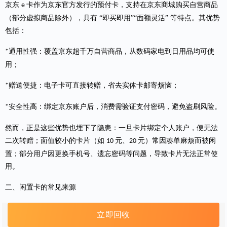
京东
卡作为京东官方发行的预付卡，支持在京东商城购买自营商品
e
（部分虚拟商品除外），具有 “即买即用”“面额灵活” 等特点。其优势
包括：
通用性强：覆盖京东超千万自营商品，从数码家电到日用品均可使
*
用；
赠送便捷：电子卡可直接转赠，省去实体卡邮寄烦恼；
*
安全性高：绑定京东账户后，消费需验证支付密码，避免盗刷风险。
*
然而，正是这些优势也埋下了隐患：一旦卡片绑定个人账户，便无法
二次转赠；面值较小的卡片（如
元、
元）常因凑单麻烦而被闲
10
20
置；部分用户因更换手机号、遗忘密码等问题，导致卡片无法正常使
用。
二、闲置卡的常见来源
促销囤货：
、双
等大促期间，用户为凑单满减大量购买小额
1.
618
11
立即回收
卡，活动结束后剩余面值难以消耗。
e