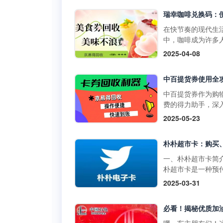
物卡通常不支持购
门店使用，享受购
草、酒类、礼品卡
惠。它不仅可以用
值卡等特殊商品。
买日常商品，还可
在快节奏的现代生
大润发购物卡的购
特定活动期间享受
中，咖啡成为许多
式1. 线上购买：• 
折扣。二、中百提
启活力一天或缓解
2025-04-08
发优鲜APP：下载
的获取方式1. 线上
疲惫的必备饮品。
装大润发优鲜APP
取：• 通过中百官
咖啡以其丰富多样
录后在“我的”页面
APP参与活动，完
品，如经典的拿铁
到“大润发电子购物
定任务即可获得提
爽的生椰拿铁，以
中百提货券作为购
卡”，选择面值并完
券。• 在中百线上
断推陈出新的季节
费的得力助手，深
支付。• 第三方平
购物满一定金额后
饮品，在咖啡市场
解其使用方法，能
2025-05-23
如淘宝，搜索“大润
获赠提货券。2. 线
据了重要地位。而
们更高效地享受购
购物卡”，选择官方
获取：• 在中百门
咖啡兑换码作为一
利，挖掘其中隐藏
舰店或授权....
物满一定金额后，
活的消费凭证，为
惠。 使用范围广泛
赠提货券。• 参与
爱好者们带来了诸
百提货券主要适用
一、朴朴超市卡简
线下活动，并达到
利。不过，生活中
百仓储、中百超市
朴超市卡是一种预
条件，即可获得提
会出现兑换码闲置
盖湖北省内众多门
卡，可在朴朴超市
2025-03-31
券。三、中百提货
况，别担心，京易
无论是采购米面粮
上平台（朴朴App
使用方法1. 线下使
收平台能为你排忧
生鲜蔬果等日常食
线下门店用于购物
用：•&nb....
难，让闲置兑换码
还是挑选家居用品
不仅具有支付功能
实现价值。一、瑞
人护理产品，甚至
提供多种优惠和特