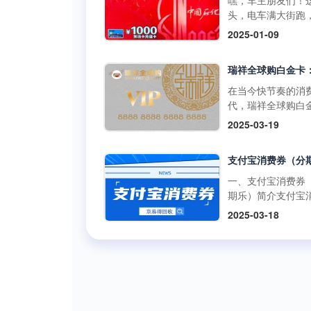
嘿，车主朋友们！
啡兑换码：获取与
百罗森便利店购买
如折扣、积分奖励
头，电车满大街跑
丰富的获取途径官
食品、冰激凌等，
员专享活动等。 二
里的加油卡是不是
2025-01-09
道：瑞幸咖啡APP
使用提货券轻松结
购买渠道1.朴朴超
没了用武之地？别
开瑞幸咖啡官方应
但需注意，中百百
方渠道： 线上购
在抽屉里吃灰，回
序，在“优惠券”或“
中百电器不支持提
访问朴朴超市官方
现才是正解。但市
卡”板块，按照指引
消费。 使用方式多
或通过朴朴App，
平台五花八门，到
在当今快节奏的消
可便捷购买兑换码
线下门店使用人工
择“购物卡”或“充值
家靠谱又安全？别
代，瑞祥全球购白
里的兑换码种类丰
台：在门店购物结
心”，完成支付后，
今天就给你扒一扒
凭借其强大的功能
面值多样，....
2025-03-19
后，前往人工收银
物卡将存入您的账
优质加油卡回收平
泛的使用范围，成
付款时直接出示中
户。 线下购买：
门道。 一、靠谱回
众多消费者和企业
货券，收银员会通
朴朴超市门店的客
平台的两大“黄金准
发放的首选。作为
码或手动输入相关
心或礼品卡销售点
则” （一）高资质
专业的卡券回收平
一、支付宝消费券
息，完成抵扣支付
直接购买实体卡。 2
通货 加油充值卡可
京易得回收深知瑞
期乐）简介支付宝
商品金额超过提货
第三方平台： 在
是小数目，少则几
球购白金卡的价值
券（分期乐）是由
额，需自行支付超
2025-03-18
宝、京东等....
多则上千，省着点
势，今天就让我们
乐平台与支付宝合
分；若低于提货券
1000块能让爱车跑
了解一下这张备受
出的电子优惠券。
额，剩....
远。这么有价值的
的高端消费卡。 一
可以通过分期乐的
交给正规军才放心
瑞祥全球购白金卡
额度购买这些消费
些不靠谱的三方渠
用范围瑞祥全球购
并在支付宝支持的
网上一搜，好多用
卡的使用范围极为
商户或平台上使用
诉收了卡却没收到
泛，几乎涵盖了日