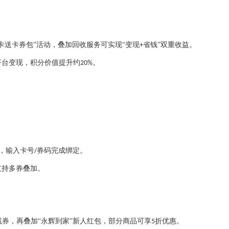
办卡送卡券包”活动，叠加回收服务可实现“变现
省钱”双重收益。
+
平台变现，积分价值提升约
。
20%
”，输入卡号
券码完成绑定。
/
支持多券叠加。
券，再叠加“永辉到家”新人红包，部分商品可享
折优惠。
5