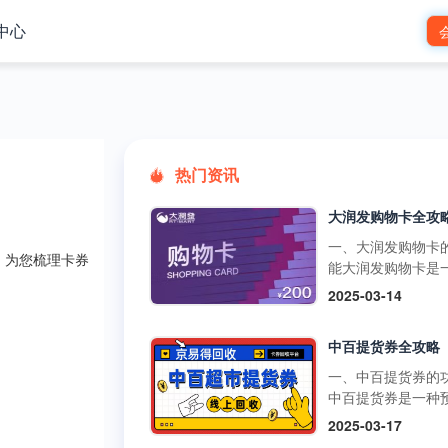
中心
热门资讯
一、大润发购物卡
，为您梳理卡券
能大润发购物卡是
预付卡，可在大润
2025-03-14
市的线下门店和线
台使用，用于购买
中百提货券全攻略
品、日用品、家电
类商品。它还可以
一、中百提货券的
超市的其他促销活
中百提货券是一种
如满减、打折等，
式购物卡，可以在
2025-03-17
物更加划算。不过
超市、中百仓储等