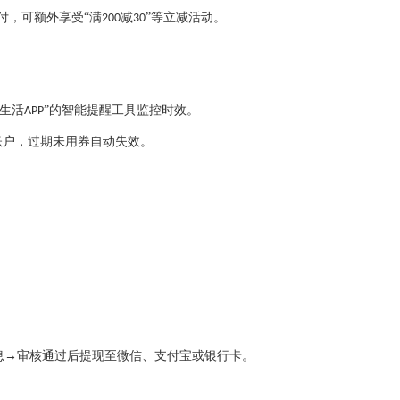
付，可额外享受“满
减
”等立减活动。
200
30
辉生活
”的智能提醒工具监控时效。
APP
账户，过期未用券自动失效。
信息→审核通过后提现至微信、支付宝或银行卡。