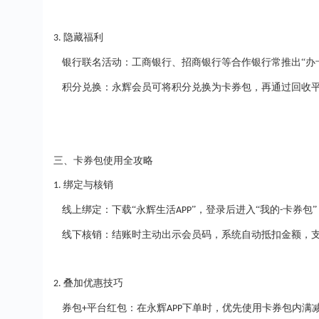
隐藏福利
3.
银行联名活动：工商银行、招商银行等合作银行常推出
“
积分兑换：永辉会员可将积分兑换为卡券包，再通过回收
三、卡券包使用全攻略
绑定与核销
1.
线上绑定：下载
“永辉生活
”，登录后进入“我的
卡券包
APP
-
线下核销：结账时主动出示会员码，系统自动抵扣金额，
叠加优惠技巧
2.
券包
平台红包：在永辉
下单时，优先使用卡券包内满减
+
APP