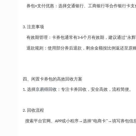
券包
支付优惠：选择交通银行、工商银行等合作银行卡支
+
注意事项
3.
有效期管理：卡券包通常有
个月有效期，建议通过“永
3-6
退款规则：使用部分券后退款，剩余金额按比例返还至原
四、闲置卡券包的高效回收方案
选择
京易得回收
：专注卡券回收，
安全高效
，流程简便。
1.
回收流程
2.
搜索平台官网、
或小程序→选择“电商卡”→填写券包
APP