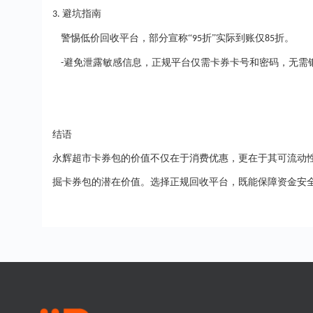
避坑指南
3.
警惕低价回收平台，部分宣称
“
折”实际到账仅
折。
95
85
避免泄露敏感信息，正规平台仅需
卡券
卡
号和密码
，无需
-
结语
永辉超市卡券包的价值不仅在于消费优惠，更在于其可流动
掘卡券包的潜在价值。选择正规回收平台，既能保障资金安