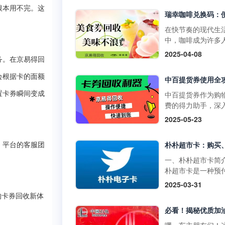
物卡通常不支持购
门店使用，享受购
根本用不完。这
草、酒类、礼品卡
惠。它不仅可以用
值卡等特殊商品。
买日常商品，还可
在快节奏的现代生
大润发购物卡的购
特定活动期间享受
中，咖啡成为许多
式1. 线上购买：• 
折扣。二、中百提
启活力一天或缓解
2025-04-08
发优鲜APP：下载
的获取方式1. 线上
务。在京易得回
疲惫的必备饮品。
装大润发优鲜APP
取：• 通过中百官
咖啡以其丰富多样
会根据卡的面额
录后在“我的”页面
APP参与活动，完
品，如经典的拿铁
到“大润发电子购物
定任务即可获得提
爽的生椰拿铁，以
中百提货券作为购
置卡券瞬间变成
卡”，选择面值并完
券。• 在中百线上
断推陈出新的季节
费的得力助手，深
支付。• 第三方平
购物满一定金额后
饮品，在咖啡市场
解其使用方法，能
2025-05-23
如淘宝，搜索“大润
获赠提货券。2. 线
据了重要地位。而
们更高效地享受购
购物卡”，选择官方
获取：• 在中百门
咖啡兑换码作为一
利，挖掘其中隐藏
舰店或授权....
物满一定金额后，
活的消费凭证，为
，平台的客服团
惠。 使用范围广泛
赠提货券。• 参与
爱好者们带来了诸
百提货券主要适用
一、朴朴超市卡简
线下活动，并达到
利。不过，生活中
百仓储、中百超市
朴超市卡是一种预
条件，即可获得提
会出现兑换码闲置
盖湖北省内众多门
卡，可在朴朴超市
2025-03-31
券。三、中百提货
况，别担心，京易
无论是采购米面粮
上平台（朴朴App
使用方法1. 线下使
的卡券回收新体
收平台能为你排忧
生鲜蔬果等日常食
线下门店用于购物
用：•&nb....
难，让闲置兑换码
还是挑选家居用品
不仅具有支付功能
实现价值。一、瑞
人护理产品，甚至
提供多种优惠和特