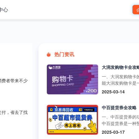
中心
热门资讯
一、大润发购物卡
消费者带来不少
能大润发购物卡是
预付卡，可在大润
2025-03-14
市的线下门店和线
台使用，用于购买
中百提货券全攻略
品、日用品、家电
支付，省去了找
类商品。它还可以
一、中百提货券的
超市的其他促销活
中百提货券是一种
如满减、打折等，
式购物卡，可以在
2025-03-17
物更加划算。不过
超市、中百仓储等