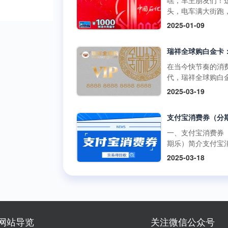
嘿，车主朋友们！
啡兑换码：获取与
百罗森便利店购买
如折扣、积分奖励
头，电车满大街跑
丰富的获取途径官
食品、冰激凌等，
员专享活动等。 二
里的加油卡是不是
2025-01-09
道：瑞幸咖啡APP
使用提货券轻松结
购买渠道1.朴朴超
没了用武之地？别
开瑞幸咖啡官方应
但需注意，中百百
方渠道： 线上购
在抽屉里吃灰，回
序，在“优惠券”或“
中百电器不支持提
访问朴朴超市官方
现才是正解。但市
卡”板块，按照指引
消费。 使用方式多
或通过朴朴App，
平台五花八门，到
在当今快节奏的消
可便捷购买兑换码
线下门店使用人工
择“购物卡”或“充值
家靠谱又安全？别
代，瑞祥全球购白
里的兑换码种类丰
台：在门店购物结
心”，完成支付后，
今天就给你扒一扒
凭借其强大的功能
面值多样，....
2025-03-19
后，前往人工收银
物卡将存入您的账
优质加油卡回收平
泛的使用范围，成
付款时直接出示中
户。 线下购买：
门道。 一、靠谱回
众多消费者和企业
货券，收银员会通
朴朴超市门店的客
平台的两大“黄金准
发放的首选。作为
码或手动输入相关
心或礼品卡销售点
则” （一）高资质
专业的卡券回收平
一、支付宝消费券
息，完成抵扣支付
直接购买实体卡。 2
通货 加油充值卡可
京易得回收深知瑞
期乐）简介支付宝
商品金额超过提货
第三方平台： 在
是小数目，少则几
球购白金卡的价值
券（分期乐）是由
额，需自行支付超
2025-03-18
宝、京东等....
多则上千，省着点
势，今天就让我们
乐平台与支付宝合
分；若低于提货券
1000块能让爱车跑
了解一下这张备受
出的电子优惠券。
额，剩....
远。这么有价值的
的高端消费卡。 一
可以通过分期乐的
交给正规军才放心
瑞祥全球购白金卡
额度购买这些消费
些不靠谱的三方渠
用范围瑞祥全球购
并在支付宝支持的
网上一搜，好多用
卡的使用范围极为
商户或平台上使用
网站导览
关注微信公众号
诉收了卡却没收到
泛，几乎涵盖了日