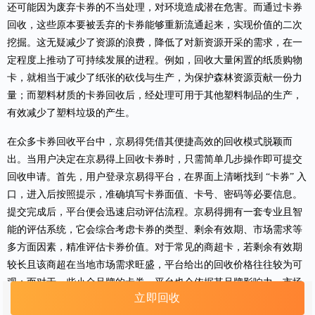
还可能因为废弃卡券的不当处理，对环境造成潜在危害。而通过卡券
回收，这些原本要被丢弃的卡券能够重新流通起来，实现价值的二次
挖掘。这无疑减少了资源的浪费，降低了对新资源开采的需求，在一
定程度上推动了可持续发展的进程。例如，回收大量闲置的纸质购物
卡，就相当于减少了纸张的砍伐与生产，为保护森林资源贡献一份力
量；而塑料材质的卡券回收后，经处理可用于其他塑料制品的生产，
有效减少了塑料垃圾的产生。
在众多卡券回收平台中，京易得凭借其便捷高效的回收模式脱颖而
出。当用户决定在
京易得上回收
卡券时，只需简单几步操作即可提交
回收申请。首先，用户登录京易得平台，在界面上清晰找到
“
卡券
” 入
口，进入后按照提示，准确填写卡券面值、卡号、密码等必要信息。
提交完成后，平台便会迅速启动评估流程。京易得拥有一套专业且智
能的评估系统，它会综合考虑卡券的类型、剩余有效期、市场需求等
多方面因素，精准评估卡券价值。对于常见的商超卡，若剩余有效期
较长且该商超在当地市场需求旺盛，平台给出的回收价格往往较为可
观；而对于一些小众品牌的卡券，平台也会依据其品牌影响力、市场
立即回收
流通情况等进行合理估价。评估完成后，平台会第一时间将评估价格