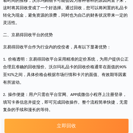
着时间的推移，沃尔玛购物卡可能会因为各种各样的原因闲置下来，
这时将其回收变成了一个好选择。通过回收，您可以将闲置的礼品卡
转化为现金，避免资源的浪费，同时也为自己的财务状况带来一定的
灵活性。
二、京易得回收平台的优势
京易得回收平台作为行业内的佼佼者，具有以下显著优势：
价格透明：
京易得回收平台
采用精准的定价系统，为用户提供公正
1.
合理且准确的回收报价。沃尔玛礼品卡的回收价格通常在面值的
90
%
至
之间，具体价格会根据市场行情和卡片的面值、有效期等因素
92
%
有所波动。
操作便捷：用户只需在平台官网
、
或微信小程序上注册登录，
2.
APP
填写卡券信息并提交，即可完成回收操作。整个流程简单快捷，无需
复杂的手续和漫长的等待。
安全可靠：京易得采用银行级加密技术和严格的风控机制，确保用
3.
立即回收
户的个人信息和交易数据安全。平台仅接纳合法来源的卡券，从源头