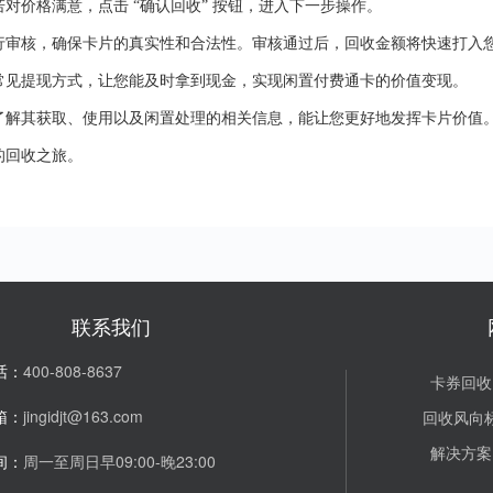
若对价格满意，点击
“确认回收” 按钮，进入下一步操作。
行审核，确保卡片的真实性和合法性。审核通过后，回收金额将快速打入
常见提现方式，让您能及时拿到现金，实现闲置付费通卡的价值变现。
了解其获取、使用以及闲置处理的相关信息，能让您更好地发挥卡片价值
的回收之旅。
联系我们
话：
400-808-8637
卡券回收
箱：
jingidjt@163.com
回收风向
解决方案
间：
周一至周日早09:00-晚23:00