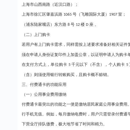
上海市山西南路（近汉口路）；
上海市徐汇区肇嘉浜路
号（飞雕国际大厦）
室；
1065
1907
（浦东陆家嘴店）东方路
号
楼
座 。
8
12
D
（二）上门购卡
若用户有上门购卡需求，同样需按上述要求准备好相关证件
须在申请人身份证复印件上加盖公章，以证明申请人为购卡
在支付方式上，单位购卡
千元以下（不含），个人购卡
5
5
（含）则须使用银行转账购买，且购卡概不赊销。
三、付费通卡的功能应用
（一）公用事业费用缴纳
付费通卡最突出的功能之一便是缴纳居民家庭公用事业费用
行手机充值。例如，每月缴纳电费时，用户只需登录付费通
下营业厅排队缴费，极大地节省了时间和精力。