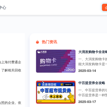
中心
热门资讯
一、大润发购物卡
构上海付费通企
能大润发购物卡是
预付卡，可在大润
2025-03-14
，了解相关回收
市的线下门店和线
台使用，用于购买
中百提货券全攻略
品、日用品、家电
类商品。它还可以
一、中百提货券的
超市的其他促销活
中百提货券是一种
如满减、打折等，
式购物卡，可以在
2025-03-17
执照的企业。依
物更加划算。不过
超市、中百仓储等