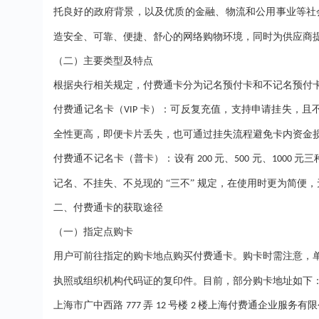
托良好的政府背景，以及优质的金融、物流和公用事业等社
造安全、可靠、便捷、舒心的网络购物环境，同时为供应商
（二）主要类型及特点
根据央行相关规定，付费通卡分为记名预付卡和不记名预付
付费通记名卡（
卡）：可反复充值，支持申请挂失，且
VIP
全性更高，即便卡片丢失，也可通过挂失流程避免卡内资金
付费通不记名卡（普卡）：设有
元、
元、
元三
200
500
1000
记名、不挂失、不兑现的 “三不” 规定，在使用时更为简
二、付费通卡的获取途径
（一）指定点购卡
用户可前往指定的购卡地点购买付费通卡。购卡时需注意，
执照或组织机构代码证的复印件。目前，部分购卡地址如下
上海市广中西路
弄
号楼
楼上海付费通企业服务有限
777
12
2