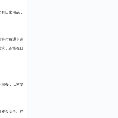
受抵扣金额或折扣
血亏啊！ 所以，选
活的各个方面。在
惠。 二、消费券的
台先看资质。营业
上，持卡人可以通
用场景支付宝消费
购买日常用品，
得有吧，这是合法
祥全球购小程序、
（分期乐）覆盖了
的“准生证&rdquo...
福鲤圈小程序等平
消费场景，包括但
轻松购买各类商品
于：1.餐饮：在支
务。无论是京东、
合作的餐厅、咖啡
猫、唯品会等知名
消费时使用。2.购
需将付费通卡递
平台，还是沃尔玛
支持线上电商平台
需求，还能在日
姆会员店、永辉超
下实体店铺。3.出
线下大型商超，都
如滴滴出行、共享
用瑞祥全球购白金
等。4.会员服务：
行支付。此外，该
酷会员、腾讯视频
支持话费充值、油
等。 三、消费券的
值、水电费缴纳等...
用方法1.查看消费
在支付宝首页的“卡
期服务，以恢复
包”或“我的”页面中
&l....
内资金安全。挂