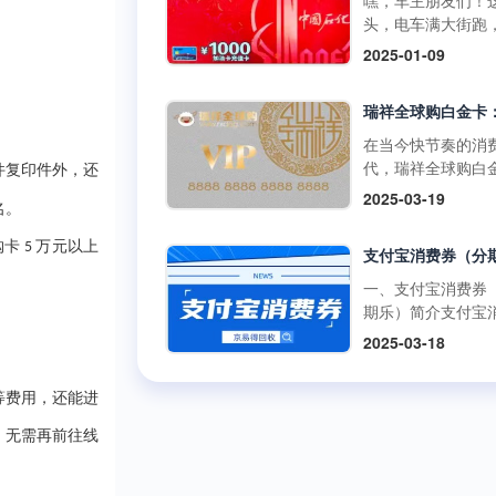
嘿，车主朋友们！
啡兑换码：获取与
百罗森便利店购买
如折扣、积分奖励
头，电车满大街跑
丰富的获取途径官
食品、冰激凌等，
员专享活动等。 二
里的加油卡是不是
2025-01-09
道：瑞幸咖啡APP
使用提货券轻松结
购买渠道1.朴朴超
没了用武之地？别
开瑞幸咖啡官方应
但需注意，中百百
方渠道： 线上购
在抽屉里吃灰，回
序，在“优惠券”或“
中百电器不支持提
访问朴朴超市官方
现才是正解。但市
卡”板块，按照指引
消费。 使用方式多
或通过朴朴App，
平台五花八门，到
在当今快节奏的消
可便捷购买兑换码
线下门店使用人工
择“购物卡”或“充值
家靠谱又安全？别
代，瑞祥全球购白
件复印件外，还
里的兑换码种类丰
台：在门店购物结
心”，完成支付后，
今天就给你扒一扒
凭借其强大的功能
面值多样，....
2025-03-19
后，前往人工收银
物卡将存入您的账
优质加油卡回收平
名。
泛的使用范围，成
付款时直接出示中
户。 线下购买：
门道。 一、靠谱回
众多消费者和企业
货券，收银员会通
购卡
万元以上
5
朴朴超市门店的客
平台的两大“黄金准
发放的首选。作为
码或手动输入相关
心或礼品卡销售点
则” （一）高资质
专业的卡券回收平
一、支付宝消费券
息，完成抵扣支付
直接购买实体卡。 2
通货 加油充值卡可
京易得回收深知瑞
期乐）简介支付宝
商品金额超过提货
第三方平台： 在
是小数目，少则几
球购白金卡的价值
券（分期乐）是由
额，需自行支付超
2025-03-18
宝、京东等....
多则上千，省着点
势，今天就让我们
乐平台与支付宝合
分；若低于提货券
1000块能让爱车跑
了解一下这张备受
出的电子优惠券。
额，剩....
远。这么有价值的
的高端消费卡。 一
等费用，还能进
可以通过分期乐的
交给正规军才放心
瑞祥全球购白金卡
额度购买这些消费
，无需再前往线
些不靠谱的三方渠
用范围瑞祥全球购
并在支付宝支持的
网上一搜，好多用
卡的使用范围极为
商户或平台上使用
诉收了卡却没收到
泛，几乎涵盖了日