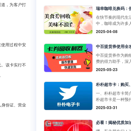
物卡通常不支持购
门店使用，享受购
渠道，为客户打
草、酒类、礼品卡
惠。它不仅可以用
值卡等特殊商品。
买日常商品，还可
在快节奏的现代生
大润发购物卡的购
特定活动期间享受
中，咖啡成为许多
式1. 线上购买：• 
折扣。二、中百提
启活力一天或缓解
2025-04-08
发优鲜APP：下载
的获取方式1. 线上
疲惫的必备饮品。
装大润发优鲜APP
取：• 通过中百官
咖啡以其丰富多样
录后在“我的”页面
在使用过程中安
APP参与活动，完
品，如经典的拿铁
到“大润发电子购物
定任务即可获得提
爽的生椰拿铁，以
中百提货券作为购
卡”，选择面值并完
券。• 在中百线上
断推陈出新的季节
费的得力助手，深
支付。• 第三方平
购物满一定金额后
元。该卡实行不
饮品，在咖啡市场
解其使用方法，能
2025-05-23
如淘宝，搜索“大润
获赠提货券。2. 线
据了重要地位。而
们更高效地享受购
。
购物卡”，选择官方
获取：• 在中百门
咖啡兑换码作为一
利，挖掘其中隐藏
舰店或授权....
物满一定金额后，
活的消费凭证，为
惠。 使用范围广泛
赠提货券。• 参与
爱好者们带来了诸
百提货券主要适用
一、朴朴超市卡简
线下活动，并达到
利。不过，生活中
百仓储、中百超市
朴超市卡是一种预
条件，即可获得提
会出现兑换码闲置
盖湖北省内众多门
卡，可在朴朴超市
人身份证、营业
2025-03-31
券。三、中百提货
况，别担心，京易
无论是采购米面粮
上平台（朴朴App
使用方法1. 线下使
收平台能为你排忧
生鲜蔬果等日常食
线下门店用于购物
用：•&nb....
难，让闲置兑换码
还是挑选家居用品
不仅具有支付功能
实现价值。一、瑞
人护理产品，甚至
提供多种优惠和特