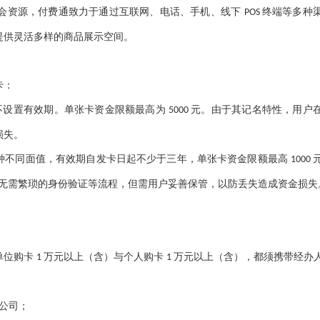
会资源，付费通致力于通过互联网、电话、手机、线下
终端等多种
POS
提供灵活多样的商品展示空间。
卡：
不设置有效期。单张卡资金限额最高为
元。由于其记名特性，用户
5000
损失。
种不同面值，有效期自发卡日起不少于三年，单张卡资金限额最高
1000
便，无需繁琐的身份验证等流程，但需用户妥善保管，以防丢失造成资金损失
单位购卡
万元以上（含）与个人购卡
万元以上（含），都须携带经办
1
1
：
公司；