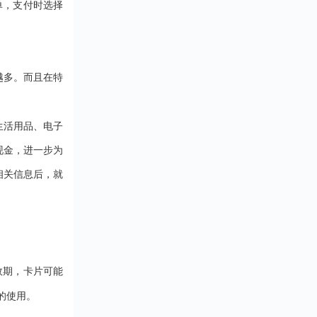
受抵扣金额或折扣
下单，支付时选择
血亏啊！ 所以，选
活的各个方面。在
惠。 二、消费券的
台先看资质。营业
上，持卡人可以通
用场景支付宝消费
得有吧，这是合法
祥全球购小程序、
（分期乐）覆盖了
的“准生证&rdquo...
福鲤圈小程序等平
消费场景，包括但
轻松购买各类商品
于：1.餐饮：在支
越多。而且在特
务。无论是京东、
合作的餐厅、咖啡
猫、唯品会等知名
消费时使用。2.购
平台，还是沃尔玛
支持线上电商平台
生活用品、电子
姆会员店、永辉超
下实体店铺。3.出
线下大型商超，都
如滴滴出行、共享
现金，进一步为
用瑞祥全球购白金
等。4.会员服务：
相关信息后，就
行支付。此外，该
酷会员、腾讯视频
支持话费充值、油
等。 三、消费券的
值、水电费缴纳等...
用方法1.查看消费
在支付宝首页的“卡
包”或“我的”页面中
&l....
效期，卡片可能
的使用。