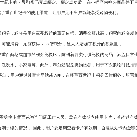
，输入重百世纪卡的卡号和密码完成绑定。绑定成功后，在小程序内挑选商品并
宽了重百世纪卡的使用渠道，让用户足不出户就能享受购物便利。
累积分，积分是用户享受权益的重要依据。消费金额越高，积累的积分就
，可能消费
元能获得
倍积分，这大大增加了积分的积累量 。
1
2 - 3
在重百商场或超市的积分兑换区，陈列着各类可供兑换的商品，涵盖日常
、洗发水、小家电等。此外，积分还能兑换购物券，用于下次购物时抵扣
平台，用户通过其官方网站或
，选择重百世纪卡积分回收服务，填写
APP
看购物卡背面或咨询门店工作人员。需在有效期内使用卡片，若超过有
延期手续的情况 。因此，用户要定期查看卡片有效期，合理规划卡内金额