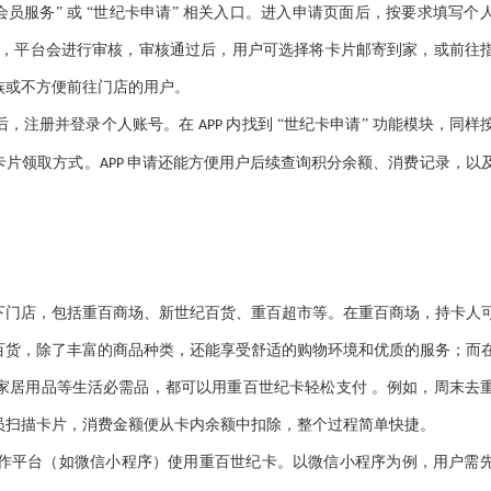
“会员服务” 或 “世纪卡申请” 相关入口。进入申请页面后，按要求填写个
后，平台会进行审核，审核通过后，用户可选择将卡片邮寄到家，或前往
族或不方便前往门店的用户。
后，注册并登录个人账号。在
内找到 “世纪卡申请” 功能模块，同
APP
卡片领取方式。
申请还能方便用户后续查询积分余额、消费记录，以
APP
下门店，包括重百商场、新世纪百货、重百超市等。在重百商场，持卡人
百货，除了丰富的商品种类，还能享受舒适的购物环境和优质的服务；而
家居用品等生活必需品，都可以用重百世纪卡轻松支付
。例如，周末去
员扫描卡片，消费金额便从卡内余额中扣除，整个过程简单快捷。
作平台（如微信小程序）使用重百世纪卡。以微信小程序为例，用户需