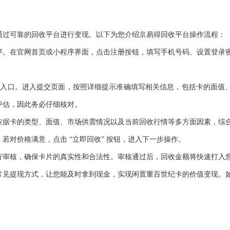
通过可靠的回收平台进行变现。以下为您介绍
京易得
回收平台操作流程：
序。在官网首页或小程序界面，点击注册按钮，填写手机号码、设置登录
” 入口。进入提交页面，按照详细提示准确填写相关信息，包括卡的面值
评估，因此务必仔细核对。
依据卡的类型、面值、市场供需情况以及当前回收行情等多方面因素，综
，若对价格满意，点击
“
立即
回收
” 按钮，进入下一步操作。
行审核，确保卡片的真实性和合法性。审核通过后，回收金额将快速打入
常见提现方式，让您能及时拿到现金，实现闲置
重百世纪卡
的价值变现。
。