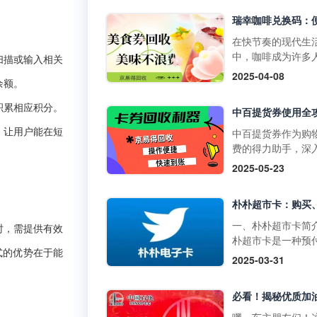
物卡通常不支持购
门店使用，享受购
草、酒类、礼品卡
惠。它不仅可以用
值卡等特殊商品。
买日常商品，还可
在快节奏的现代生
大润发购物卡的购
特定活动期间享受
中，咖啡成为许多
扫描或输入相关
式1. 线上购买：• 
折扣。二、中百提
启活力一天或缓解
2025-04-08
发优鲜APP：下载
的获取方式1. 线上
余额。
疲惫的必备饮品。
装大润发优鲜APP
取：• 通过中百官
咖啡以其丰富多样
积累相应积分。
录后在“我的”页面
APP参与活动，完
品，如经典的拿铁
到“大润发电子购物
定任务即可获得提
爽的生椰拿铁，以
中百提货券作为购
，让用户能在短
卡”，选择面值并完
券。• 在中百线上
断推陈出新的季节
费的得力助手，深
支付。• 第三方平
购物满一定金额后
饮品，在咖啡市场
解其使用方法，能
2025-05-23
如淘宝，搜索“大润
获赠提货券。2. 线
据了重要地位。而
们更高效地享受购
购物卡”，选择官方
获取：• 在中百门
咖啡兑换码作为一
利，挖掘其中隐藏
舰店或授权....
物满一定金额后，
活的消费凭证，为
惠。 使用范围广泛
赠提货券。• 参与
爱好者们带来了诸
百提货券主要适用
一、朴朴超市卡简
时，需提供有效
线下活动，并达到
利。不过，生活中
百仓储、中百超市
朴超市卡是一种预
条件，即可获得提
会出现兑换码闲置
盖湖北省内众多门
式的优势在于能
卡，可在朴朴超市
2025-03-31
券。三、中百提货
况，别担心，京易
无论是采购米面粮
上平台（朴朴App
使用方法1. 线下使
收平台能为你排忧
生鲜蔬果等日常食
线下门店用于购物
用：•&nb....
难，让闲置兑换码
还是挑选家居用品
不仅具有支付功能
实现价值。一、瑞
人护理产品，甚至
提供多种优惠和特