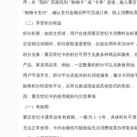
序，在
“我的” 页面找到 “购物卡” 或 “卡券” 选项
“购物卡支付”，确认支付金额后即可完成订单。线上消费拓
（二）享受积分权益
积分积累：如前文所述，用户在使用重百世纪卡消费时会积
定促销活动期间，积分获取速度更快，比如在周年庆活动中
积分兑换：重百世纪卡的积分可用于兑换多种商品和服务。
产品、家居用品等。例如，一定数量的积分可以兑换食用油
用户节省开支。部分平台还提供积分回收服务，像沃卡回收
能将积分转卖给平台，从而兑换成现金或其他形式的奖励 。
四、重百世纪卡的使用规则与注意事项
（一）有效期
重百世纪卡通常设有有效期，一般为
年，具体时长可查
1 - 3
无法正常使用，卡内余额也可能面临无法消费或需办理复杂