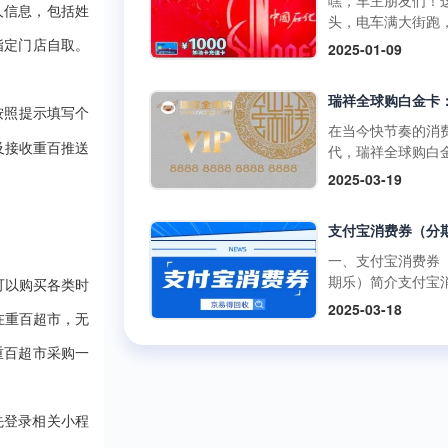
嘿，车主朋友们！
啡兑换码：获取与
百罗森便利店购买
人信息，包括姓
如折扣、积分奖励
头，电车满大街跑
丰富的获取途径官
食品、冰激凌等，
员专享活动等。 二
里的加油卡是不是
指定门店自取。
2025-01-09
道：瑞幸咖啡APP
使用提货券轻松结
购买渠道1.朴朴超
没了用武之地？别
开瑞幸咖啡官方应
但需注意，中百百
方渠道： 线上购
在抽屉里吃灰，回
序，在“优惠券”或“
中百电器不支持提
访问朴朴超市官方
现才是正解。但市
卡”板块，按照指引
样按照提示填写个
消费。 使用方式多
或通过朴朴App，
平台五花八门，到
在当今快节奏的消
可便捷购买兑换码
线下门店使用人工
择“购物卡”或“充值
家靠谱又安全？别
及接收重百推送
代，瑞祥全球购白
里的兑换码种类丰
台：在门店购物结
心”，完成支付后，
今天就给你扒一扒
凭借其强大的功能
面值多样，....
2025-03-19
后，前往人工收银
物卡将存入您的账
优质加油卡回收平
泛的使用范围，成
付款时直接出示中
户。 线下购买：
门道。 一、靠谱回
众多消费者和企业
货券，收银员会通
朴朴超市门店的客
平台的两大“黄金准
发放的首选。作为
码或手动输入相关
心或礼品卡销售点
则” （一）高资质
专业的卡券回收平
一、支付宝消费券
息，完成抵扣支付
直接购买实体卡。 2
通货 加油充值卡可
京易得回收深知瑞
期乐）简介支付宝
商品金额超过提货
可以购买各类时
第三方平台： 在
是小数目，少则几
球购白金卡的价值
券（分期乐）是由
额，需自行支付超
2025-03-18
宝、京东等....
多则上千，省着点
势，今天就让我们
在重百超市，无
乐平台与支付宝合
分；若低于提货券
1000块能让爱车跑
了解一下这张备受
出的电子优惠券。
额，剩....
重百超市采购一
远。这么有价值的
的高端消费卡。 一
可以通过分期乐的
交给正规军才放心
瑞祥全球购白金卡
额度购买这些消费
些不靠谱的三方渠
用范围瑞祥全球购
并在支付宝支持的
网上一搜，好多用
先登录相关小程
卡的使用范围极为
商户或平台上使用
诉收了卡却没收到
泛，几乎涵盖了日