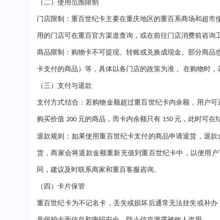
（二）使用范围限制
门店限制：重百世纪卡主要在重庆地区的重百系商场和超市
用的门店可在重百官方渠道查询，或在前往门店消费前咨询
商品限制：购物卡不可提现、转账或兑换成现金。部分商品
卡支付的商品）等，具体以各门店的政策为准
。在购物时，
（三）支付与退款
支付方式结合：若购物金额超过重百世纪卡内余额，用户可
购买价值
元的商品，而卡内余额只有
元，此时可在
200
150
退款规则：如果使用重百世纪卡支付的商品申请退货，退款
货，商家会将退款金额重新充值到重百世纪卡中，以便用户
同，建议及时联系商家和重百客服咨询。
（四）卡片保管
重百世纪卡为不记名卡，丢失或损坏后通常无法挂失或补办
意保护卡面信息和密码安全，防止信息泄露被他人盗用。