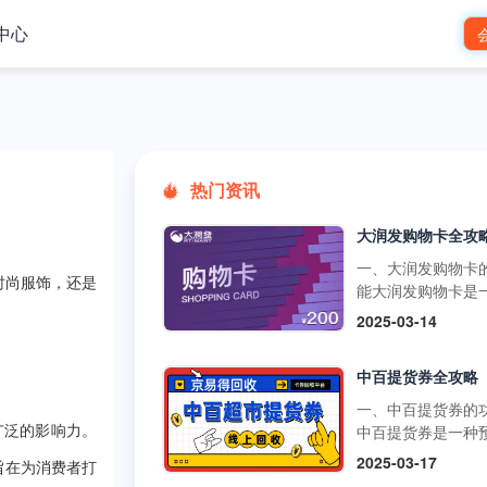
中心
热门资讯
一、大润发购物卡
时尚服饰，还是
能大润发购物卡是
预付卡，可在大润
2025-03-14
市的线下门店和线
台使用，用于购买
中百提货券全攻略
品、日用品、家电
类商品。它还可以
一、中百提货券的
超市的其他促销活
中百提货券是一种
广泛的影响力。
如满减、打折等，
式购物卡，可以在
2025-03-17
旨在为消费者打
物更加划算。不过
超市、中百仓储等