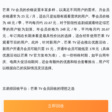
芒果
会员的价格设置丰富多样，以满足不同用户的需求。月会员
TV
价格通常为
元
月，适合只是短期有观看需求的用户。季会员价格
25
/
为
元
季，平均每月约
元，对于阶段性追剧或观看特定综艺
68
/
22.67
季的用户较为划算。年会员价格为
元
年，平均每月约
248
/
20.67
元，年订阅在长期来看是最具性价比的选择，适合经常使用芒果
TV
观看节目的用户。此外，针对新用户，芒果
还会推出优惠活动，
TV
新用户开通月会员可能只需
元，开通年会员可能低至
元（具体
15
178
优惠活动以芒果
官方发布为准）。在一些特殊时期，如平台周年
TV
庆、电商大促活动期间，还会有额外的优惠和组合套餐推出，用户可
以根据自己的实际情况灵活选择。
京易得回收平台：
芒果
会员
回收的理想之选
TV
立即回收
在日常生活中，由于各种原因，可能会出现芒果
会员闲置的情
TV