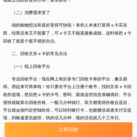
钱就没法好好发挥作用，多浪费呀！
（二）消费需求变了
咱的购物想法和喜好变得可快啦！有些人本来打算用
卡买东
e
西，结果后来又不想要了，可
卡又不能直接换成钱，这时候把
卡
e
e
回收了就是个挺不错的办法。
二、回收京东
卡的常见办法
e
（一）线上回收平台
专业回收平台：现在网上有好多专门回收卡券的平台，像京易
得。用起来可简单啦！你只要在平台上注册个账号，找到京东
卡回
e
收的选项，然后把
卡的卡号、密码、面值这些信息准确填好。平台
e
很快就能算出回收价格，一般几分钟就行。双方都觉得价格合适后，
平台就会按约定把钱给你，可以转到银行卡，也能微信或者支付宝提
现，到账速度也挺快，快的话几分钟，慢的话也就几个工作日。
立即回收
电商平台官方渠道：京东自己也有一些能间接回收
卡的招儿。
e