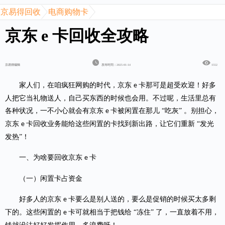
京易得回收
电商购物卡
京东 e 卡回收全攻略
京易得编辑
发布时间：2025-01-14
1552
家人们，在咱疯狂网购的时代，京东
卡那可是超受欢迎！好多
e
人把它当礼物送人，自己买东西的时候也会用。不过呢，生活里总有
各种状况，一不小心就会有京东
卡被闲置在那儿 “吃灰” 。别担心，
e
京东
卡回收业务能给这些闲置的卡找到新出路，让它们重新 “发光
e
发热”！
一、为啥要回收京东
卡
e
（一）闲置卡占资金
好多人的京东
卡要么是别人送的，要么是促销的时候买太多剩
e
下的。这些闲置的
卡可就相当于把钱给 “冻住” 了，一直放着不用，
e