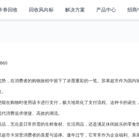
卡券回收
回收风向标
解决方案
产品中心
招商
860
优势，在消费者的购物旅程中留下了浓墨重彩的一笔。苏果超市作为国内
途。
便能在购物时使用该卡进行支付，极大地简化了支付流程。这种卡的诞生
现代消费追求便捷、高效的潮流。
商品，无论是日常所需的生鲜食材、生活用品，还是满足休闲娱乐的零食
果超市卡深受消费者的喜爱与追捧。逢年过节，它常常作为企业福利、亲