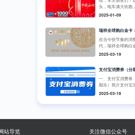
嘿，车主朋友们！
啡兑换码：获取与
百罗森便利店购买
如折扣、积分奖励
头，电车满大街跑
丰富的获取途径官
食品、冰激凌等，
员专享活动等。 二
里的加油卡是不是
2025-01-09
道：瑞幸咖啡APP
使用提货券轻松结
购买渠道1.朴朴超
没了用武之地？别
开瑞幸咖啡官方应
但需注意，中百百
方渠道： 线上购
在抽屉里吃灰，回
序，在“优惠券”或“
中百电器不支持提
访问朴朴超市官方
现才是正解。但市
卡”板块，按照指引
消费。 使用方式多
或通过朴朴App，
平台五花八门，到
在当今快节奏的消
可便捷购买兑换码
线下门店使用人工
择“购物卡”或“充值
家靠谱又安全？别
代，瑞祥全球购白
里的兑换码种类丰
台：在门店购物结
心”，完成支付后，
今天就给你扒一扒
凭借其强大的功能
面值多样，....
2025-03-19
后，前往人工收银
物卡将存入您的账
优质加油卡回收平
泛的使用范围，成
付款时直接出示中
户。 线下购买：
门道。 一、靠谱回
众多消费者和企业
货券，收银员会通
朴朴超市门店的客
平台的两大“黄金准
发放的首选。作为
码或手动输入相关
心或礼品卡销售点
则” （一）高资质
专业的卡券回收平
一、支付宝消费券
息，完成抵扣支付
直接购买实体卡。 2
通货 加油充值卡可
京易得回收深知瑞
期乐）简介支付宝
商品金额超过提货
第三方平台： 在
是小数目，少则几
球购白金卡的价值
券（分期乐）是由
额，需自行支付超
2025-03-18
宝、京东等....
多则上千，省着点
势，今天就让我们
乐平台与支付宝合
分；若低于提货券
1000块能让爱车跑
了解一下这张备受
出的电子优惠券。
额，剩....
远。这么有价值的
的高端消费卡。 一
可以通过分期乐的
交给正规军才放心
瑞祥全球购白金卡
额度购买这些消费
些不靠谱的三方渠
用范围瑞祥全球购
并在支付宝支持的
网上一搜，好多用
卡的使用范围极为
商户或平台上使用
网站导览
关注微信公众号
诉收了卡却没收到
泛，几乎涵盖了日