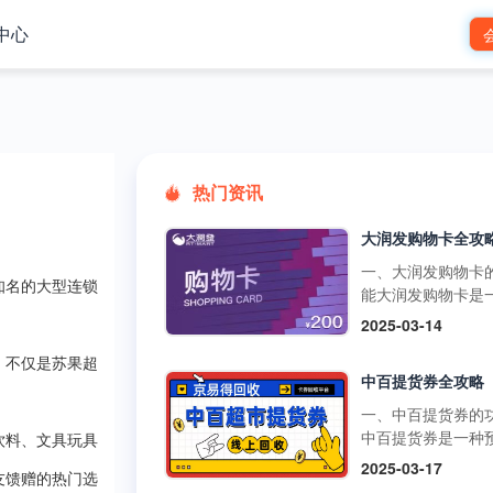
中心
热门资讯
一、大润发购物卡
知名的大型连锁
能大润发购物卡是
预付卡，可在大润
2025-03-14
市的线下门店和线
台使用，用于购买
，不仅是苏果超
中百提货券全攻略
品、日用品、家电
类商品。它还可以
一、中百提货券的
超市的其他促销活
中百提货券是一种
饮料、文具玩具
如满减、打折等，
式购物卡，可以在
2025-03-17
物更加划算。不过
友馈赠的热门选
超市、中百仓储等