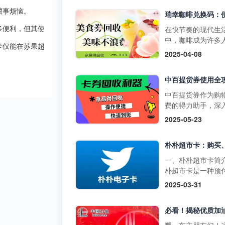
物卡通常不支持购
门店使用，享受购
琐事烦恼。
草、酒类、礼品卡
惠。它不仅可以用
值卡等特殊商品。
买日常商品，还可
在快节奏的现代生
多便利，但其使
大润发购物卡的购
特定活动期间享受
中，咖啡成为许多
式1. 线上购买：• 
卡仅能在苏果超
折扣。二、中百提
启活力一天或缓解
2025-04-08
发优鲜APP：下载
的获取方式1. 线上
疲惫的必备饮品。
装大润发优鲜APP
取：• 通过中百官
咖啡以其丰富多样
录后在“我的”页面
APP参与活动，完
品，如经典的拿铁
到“大润发电子购物
定任务即可获得提
爽的生椰拿铁，以
中百提货券作为购
卡”，选择面值并完
券。• 在中百线上
断推陈出新的季节
费的得力助手，深
支付。• 第三方平
购物满一定金额后
饮品，在咖啡市场
解其使用方法，能
2025-05-23
如淘宝，搜索“大润
获赠提货券。2. 线
据了重要地位。而
们更高效地享受购
购物卡”，选择官方
获取：• 在中百门
咖啡兑换码作为一
利，挖掘其中隐藏
舰店或授权....
物满一定金额后，
活的消费凭证，为
惠。 使用范围广泛
赠提货券。• 参与
爱好者们带来了诸
百提货券主要适用
一、朴朴超市卡简
线下活动，并达到
利。不过，生活中
百仓储、中百超市
朴超市卡是一种预
条件，即可获得提
会出现兑换码闲置
盖湖北省内众多门
卡，可在朴朴超市
2025-03-31
券。三、中百提货
况，别担心，京易
无论是采购米面粮
上平台（朴朴App
使用方法1. 线下使
收平台能为你排忧
生鲜蔬果等日常食
线下门店用于购物
用：•&nb....
难，让闲置兑换码
还是挑选家居用品
不仅具有支付功能
实现价值。一、瑞
人护理产品，甚至
提供多种优惠和特