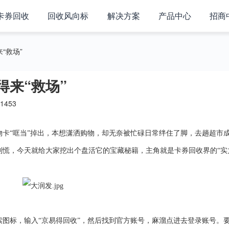
卡券回收
回收风向标
解决方案
产品中心
招商
“救场”
得来“救场”
1453
物卡
“哐当”掉出，本想潇洒购物，却无奈被忙碌日常绊住了脚，去趟超市
慌，今天就给大家挖出个盘活它的宝藏秘籍，主角就是卡券回收界的“实
索图标，输入
“
京易得回收
”，然后找到官方
账号
，麻溜点进去登录账号。