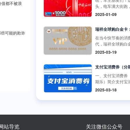
嘿，车主朋友们！
啡兑换码：获取与
百罗森便利店购买
价值都不被浪
如折扣、积分奖励
头，电车满大街跑
丰富的获取途径官
食品、冰激凌等，
员专享活动等。 二
里的加油卡是不是
2025-01-09
道：瑞幸咖啡APP
使用提货券轻松结
购买渠道1.朴朴超
没了用武之地？别
开瑞幸咖啡官方应
但需注意，中百百
方渠道： 线上购
在抽屉里吃灰，回
序，在“优惠券”或“
中百电器不支持提
访问朴朴超市官方
现才是正解。但市
卡”板块，按照指引
那些可能的欺诈
消费。 使用方式多
或通过朴朴App，
平台五花八门，到
在当今快节奏的消
可便捷购买兑换码
线下门店使用人工
择“购物卡”或“充值
家靠谱又安全？别
代，瑞祥全球购白
里的兑换码种类丰
台：在门店购物结
心”，完成支付后，
今天就给你扒一扒
凭借其强大的功能
面值多样，....
2025-03-19
后，前往人工收银
物卡将存入您的账
优质加油卡回收平
泛的使用范围，成
付款时直接出示中
户。 线下购买：
门道。 一、靠谱回
众多消费者和企业
货券，收银员会通
朴朴超市门店的客
平台的两大“黄金准
发放的首选。作为
码或手动输入相关
心或礼品卡销售点
则” （一）高资质
专业的卡券回收平
一、支付宝消费券
息，完成抵扣支付
直接购买实体卡。 2
通货 加油充值卡可
京易得回收深知瑞
期乐）简介支付宝
商品金额超过提货
第三方平台： 在
是小数目，少则几
球购白金卡的价值
券（分期乐）是由
额，需自行支付超
2025-03-18
宝、京东等....
多则上千，省着点
势，今天就让我们
乐平台与支付宝合
分；若低于提货券
1000块能让爱车跑
了解一下这张备受
出的电子优惠券。
额，剩....
远。这么有价值的
的高端消费卡。 一
可以通过分期乐的
交给正规军才放心
瑞祥全球购白金卡
额度购买这些消费
些不靠谱的三方渠
用范围瑞祥全球购
并在支付宝支持的
网上一搜，好多用
卡的使用范围极为
商户或平台上使用
网站导览
关注微信公众号
诉收了卡却没收到
泛，几乎涵盖了日