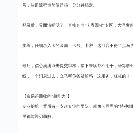
号，注册流程也简便得很，分分钟搞定。
登录后，界面清晰明了，直接奔向
“
卡券回收
”专区，大润发
接着，仔细录入卡的金额、卡号、卡密，这可容不得半点马
最后，信心满满点击提交审核，接下来啥都不用干，坐等收
线，一个消息过去，立马帮你答疑解惑，这服务，杠杠的！
【
京易得回收
的
“超能力”】
专业护航：背后有一支超专业的团队，就像卡券界的
“特种
里都能迎刃而解。