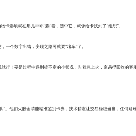
购物卡选项就在那儿乖乖“躺”着，选中它，就像给卡找到了“组织”。
虎，一个数字出错，变现之路可就要
“堵车”了。
钱就行！要是过程中遇到搞不定的小状况，别着急上火，
京易得回收
的客
部队”。他们火眼金睛能精准鉴别卡券，技术精湛让交易稳稳当当，任何疑