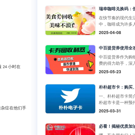
物卡通常不支持购
门店使用，享受购
草、酒类、礼品卡
惠。它不仅可以用
值卡等特殊商品。
买日常商品，还可
在快节奏的现代生
大润发购物卡的购
特定活动期间享受
中，咖啡成为许多
式1. 线上购买：• 
折扣。二、中百提
启活力一天或缓解
2025-04-08
发优鲜APP：下载
的获取方式1. 线上
疲惫的必备饮品。
装大润发优鲜APP
取：• 通过中百官
咖啡以其丰富多样
录后在“我的”页面
APP参与活动，完
品，如经典的拿铁
到“大润发电子购物
定任务即可获得提
爽的生椰拿铁，以
中百提货券作为购
卡”，选择面值并完
券。• 在中百线上
断推陈出新的季节
费的得力助手，深
支付。• 第三方平
购物满一定金额后
服
小时在
24
饮品，在咖啡市场
解其使用方法，能
2025-05-23
如淘宝，搜索“大润
获赠提货券。2. 线
据了重要地位。而
们更高效地享受购
购物卡”，选择官方
获取：• 在中百门
咖啡兑换码作为一
利，挖掘其中隐藏
舰店或授权....
物满一定金额后，
活的消费凭证，为
惠。 使用范围广泛
赠提货券。• 参与
爱好者们带来了诸
百提货券主要适用
一、朴朴超市卡简
线下活动，并达到
利。不过，生活中
百仓储、中百超市
朴超市卡是一种预
条件，即可获得提
会出现兑换码闲置
盖湖北省内众多门
卡，可在朴朴超市
难杂症在他们手
2025-03-31
券。三、中百提货
况，别担心，京易
无论是采购米面粮
上平台（朴朴App
使用方法1. 线下使
收平台能为你排忧
生鲜蔬果等日常食
线下门店用于购物
用：•&nb....
难，让闲置兑换码
还是挑选家居用品
不仅具有支付功能
实现价值。一、瑞
人护理产品，甚至
提供多种优惠和特