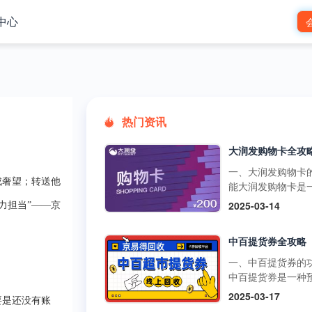
中心
热门资讯
一、大润发购物卡
成奢望；转送他
能大润发购物卡是
预付卡，可在大润
2025-03-14
力担当”——
京
市的线下门店和线
台使用，用于购买
中百提货券全攻略
品、日用品、家电
类商品。它还可以
一、中百提货券的
超市的其他促销活
中百提货券是一种
如满减、打折等，
式购物卡，可以在
2025-03-17
要是还没有账
物更加划算。不过
超市、中百仓储等