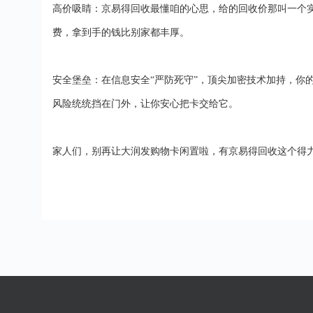
高价吸睛：
京易得回收
最懂咱的心思，给的回收价那叫一个
费，拿到手的钱比别家都丰厚。
安全堡垒：在信息安全
“严防死守”，顶尖加密技术加持，
风险统统挡在门外，让你安心把卡交给它。
家人们，别再让大润发购物卡闲置啦，有
京易得回收
这个得