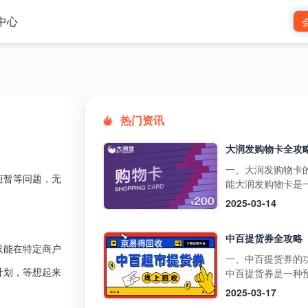
中心
热门资讯
一、大润发购物卡
短暂等问题，无
能大润发购物卡是
预付卡，可在大润
2025-03-14
市的线下门店和线
台使用，用于购买
中百提货券全攻略
品、日用品、家电
只能在特定商户
类商品。它还可以
一、中百提货券的
超市的其他促销活
中百提货券是一种
计划，等想起来
如满减、打折等，
式购物卡，可以在
2025-03-17
物更加划算。不过
超市、中百仓储等