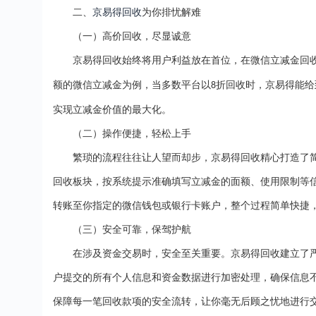
二、
京易得回收
为你排忧解难
（一）高价回收，尽显诚意
京易得回收始终将用户利益放在首位，在微信立减金回
额的微信立减金为例，当多数平台以
折回收时，京易得能给
8
实现立减金价值的最大化。
（二）操作便捷，轻松上手
繁琐的流程往往让人望而却步，京易得回收精心打造了
回收板块，按系统提示准确填写立减金的面额、使用限制等
转账至你指定的微信钱包或银行卡账户，整个过程简单快捷
（三）安全可靠，保驾护航
在涉及资金交易时，安全至关重要。京易得回收建立了
户提交的所有个人信息和资金数据进行加密处理，确保信息
保障每一笔回收款项的安全流转，让你毫无后顾之忧地进行