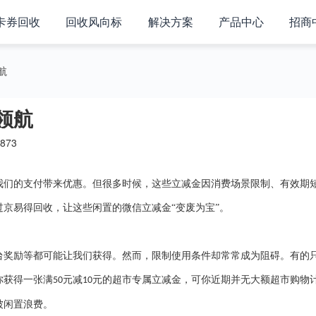
卡券回收
回收风向标
解决方案
产品中心
招商
航
领航
873
我们的支付带来优惠。但很多时候，这些立减金因消费场景限制、有效期
过京易得回收，让这些闲置的微信立减金
“变废为宝”。
台奖励等都可能让我们获得。然而，限制使用条件却常常成为阻碍。有的
你获得一张满
元减
元的超市专属立减金，可你近期并无大额超市购物
50
10
被闲置浪费。