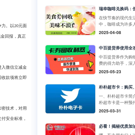
物卡通常不支持购
门店使用，享受购
草、酒类、礼品卡
惠。它不仅可以用
值卡等特殊商品。
买日常商品，还可
在快节奏的现代生
大润发购物卡的购
特定活动期间享受
中，咖啡成为许多
争力。以
元面
20
式1. 线上购买：• 
折扣。二、中百提
启活力一天或缓解
2025-04-08
发优鲜APP：下载
的获取方式1. 线上
疲惫的必备饮品。
现金回报，真正
装大润发优鲜APP
取：• 通过中百官
咖啡以其丰富多样
录后在“我的”页面
APP参与活动，完
品，如经典的拿铁
到“大润发电子购物
定任务即可获得提
爽的生椰拿铁，以
中百提货券作为购
卡”，选择面值并完
券。• 在中百线上
断推陈出新的季节
费的得力助手，深
支付。• 第三方平
购物满一定金额后
进入微信立减金
饮品，在咖啡市场
解其使用方法，能
2025-05-23
如淘宝，搜索“大润
获赠提货券。2. 线
据了重要地位。而
们更高效地享受购
回收款项将立即
购物卡”，选择官方
获取：• 在中百门
咖啡兑换码作为一
利，挖掘其中隐藏
舰店或授权....
物满一定金额后，
活的消费凭证，为
惠。 使用范围广泛
赠提货券。• 参与
爱好者们带来了诸
百提货券主要适用
一、朴朴超市卡简
线下活动，并达到
利。不过，生活中
百仓储、中百超市
朴超市卡是一种预
条件，即可获得提
会出现兑换码闲置
盖湖北省内众多门
卡，可在朴朴超市
加密技术，对用
2025-03-31
券。三、中百提货
况，别担心，京易
无论是采购米面粮
上平台（朴朴App
使用方法1. 线下使
收平台能为你排忧
支付安全标准，
生鲜蔬果等日常食
线下门店用于购物
用：•&nb....
难，让闲置兑换码
还是挑选家居用品
不仅具有支付功能
实现价值。一、瑞
人护理产品，甚至
提供多种优惠和特