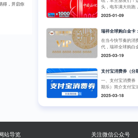
嘿，车主朋友们！
啡兑换码：获取与
百罗森便利店购买
易得，开启你
如折扣、积分奖励
头，电车满大街跑
丰富的获取途径官
食品、冰激凌等，
员专享活动等。 二
里的加油卡是不是
2025-01-09
道：瑞幸咖啡APP
使用提货券轻松结
购买渠道1.朴朴超
没了用武之地？别
开瑞幸咖啡官方应
但需注意，中百百
方渠道： 线上购
在抽屉里吃灰，回
序，在“优惠券”或“
中百电器不支持提
访问朴朴超市官方
现才是正解。但市
卡”板块，按照指引
消费。 使用方式多
或通过朴朴App，
平台五花八门，到
在当今快节奏的消
可便捷购买兑换码
线下门店使用人工
择“购物卡”或“充值
家靠谱又安全？别
代，瑞祥全球购白
里的兑换码种类丰
台：在门店购物结
心”，完成支付后，
今天就给你扒一扒
凭借其强大的功能
面值多样，....
2025-03-19
后，前往人工收银
物卡将存入您的账
优质加油卡回收平
泛的使用范围，成
付款时直接出示中
户。 线下购买：
门道。 一、靠谱回
众多消费者和企业
货券，收银员会通
朴朴超市门店的客
平台的两大“黄金准
发放的首选。作为
码或手动输入相关
心或礼品卡销售点
则” （一）高资质
专业的卡券回收平
一、支付宝消费券
息，完成抵扣支付
直接购买实体卡。 2
通货 加油充值卡可
京易得回收深知瑞
期乐）简介支付宝
商品金额超过提货
第三方平台： 在
是小数目，少则几
球购白金卡的价值
券（分期乐）是由
额，需自行支付超
2025-03-18
宝、京东等....
多则上千，省着点
势，今天就让我们
乐平台与支付宝合
分；若低于提货券
1000块能让爱车跑
了解一下这张备受
出的电子优惠券。
额，剩....
远。这么有价值的
的高端消费卡。 一
可以通过分期乐的
交给正规军才放心
瑞祥全球购白金卡
额度购买这些消费
些不靠谱的三方渠
用范围瑞祥全球购
并在支付宝支持的
网上一搜，好多用
卡的使用范围极为
商户或平台上使用
网站导览
关注微信公众号
诉收了卡却没收到
泛，几乎涵盖了日