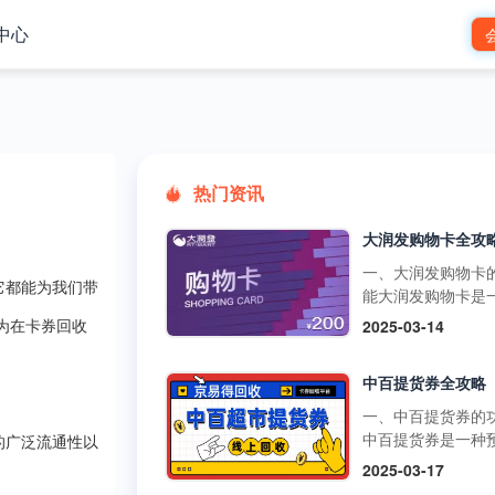
中心
热门资讯
一、大润发购物卡
它都能为我们带
能大润发购物卡是
预付卡，可在大润
2025-03-14
为在卡券回收
市的线下门店和线
台使用，用于购买
中百提货券全攻略
品、日用品、家电
类商品。它还可以
一、中百提货券的
超市的其他促销活
中百提货券是一种
的广泛流通性以
如满减、打折等，
式购物卡，可以在
2025-03-17
物更加划算。不过
超市、中百仓储等