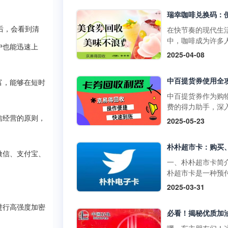
物卡通常不支持购
门店使用，享受购
草、酒类、礼品卡
惠。它不仅可以用
值卡等特殊商品。
买日常商品，还可
在快节奏的现代生
后，会看到清
大润发购物卡的购
特定活动期间享受
中，咖啡成为许多
式1. 线上购买：• 
户也能迅速上
折扣。二、中百提
启活力一天或缓解
2025-04-08
发优鲜APP：下载
的获取方式1. 线上
疲惫的必备饮品。
装大润发优鲜APP
取：• 通过中百官
咖啡以其丰富多样
录后在“我的”页面
APP参与活动，完
品，如经典的拿铁
富，能够在短时
到“大润发电子购物
定任务即可获得提
爽的生椰拿铁，以
中百提货券作为购
卡”，选择面值并完
券。• 在中百线上
断推陈出新的季节
费的得力助手，深
支付。• 第三方平
购物满一定金额后
饮品，在咖啡市场
解其使用方法，能
信经营的原则，
2025-05-23
如淘宝，搜索“大润
获赠提货券。2. 线
据了重要地位。而
们更高效地享受购
购物卡”，选择官方
获取：• 在中百门
咖啡兑换码作为一
利，挖掘其中隐藏
舰店或授权....
物满一定金额后，
活的消费凭证，为
惠。 使用范围广泛
微信、支付宝、
赠提货券。• 参与
爱好者们带来了诸
百提货券主要适用
一、朴朴超市卡简
线下活动，并达到
利。不过，生活中
百仓储、中百超市
朴超市卡是一种预
条件，即可获得提
会出现兑换码闲置
盖湖北省内众多门
卡，可在朴朴超市
2025-03-31
券。三、中百提货
况，别担心，京易
无论是采购米面粮
上平台（朴朴App
使用方法1. 线下使
收平台能为你排忧
生鲜蔬果等日常食
线下门店用于购物
进行高强度加密
用：•&nb....
难，让闲置兑换码
还是挑选家居用品
不仅具有支付功能
实现价值。一、瑞
人护理产品，甚至
提供多种优惠和特