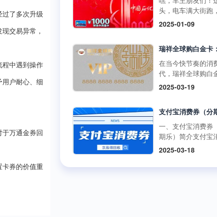
嘿，车主朋友们！
啡兑换码：获取与
百罗森便利店购买
如折扣、积分奖励
头，电车满大街跑
丰富的获取途径官
经过了多次升级
食品、冰激凌等，
员专享活动等。 二
里的加油卡是不是
2025-01-09
道：瑞幸咖啡APP
使用提货券轻松结
购买渠道1.朴朴超
没了用武之地？别
发现交易异常，
开瑞幸咖啡官方应
但需注意，中百百
方渠道： 线上购
在抽屉里吃灰，回
序，在“优惠券”或“
中百电器不支持提
访问朴朴超市官方
现才是正解。但市
卡”板块，按照指引
消费。 使用方式多
或通过朴朴App，
平台五花八门，到
在当今快节奏的消
可便捷购买兑换码
流程中遇到操作
线下门店使用人工
择“购物卡”或“充值
家靠谱又安全？别
代，瑞祥全球购白
里的兑换码种类丰
台：在门店购物结
心”，完成支付后，
今天就给你扒一扒
予用户耐心、细
凭借其强大的功能
面值多样，....
2025-03-19
后，前往人工收银
物卡将存入您的账
优质加油卡回收平
泛的使用范围，成
付款时直接出示中
户。 线下购买：
门道。 一、靠谱回
众多消费者和企业
货券，收银员会通
朴朴超市门店的客
平台的两大“黄金准
发放的首选。作为
码或手动输入相关
心或礼品卡销售点
则” （一）高资质
专业的卡券回收平
一、支付宝消费券
息，完成抵扣支付
直接购买实体卡。 2
通货 加油充值卡可
对于万通金券回
京易得回收深知瑞
期乐）简介支付宝
商品金额超过提货
第三方平台： 在
是小数目，少则几
球购白金卡的价值
券（分期乐）是由
额，需自行支付超
2025-03-18
宝、京东等....
多则上千，省着点
势，今天就让我们
乐平台与支付宝合
分；若低于提货券
1000块能让爱车跑
了解一下这张备受
出的电子优惠券。
置卡券的价值重
额，剩....
远。这么有价值的
的高端消费卡。 一
可以通过分期乐的
交给正规军才放心
瑞祥全球购白金卡
额度购买这些消费
些不靠谱的三方渠
用范围瑞祥全球购
并在支付宝支持的
网上一搜，好多用
卡的使用范围极为
商户或平台上使用
诉收了卡却没收到
泛，几乎涵盖了日