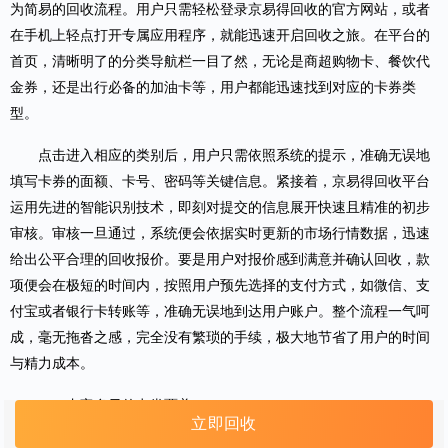
为简易的回收流程。用户只需轻松登录京易得回收的官方网站，或者
在手机上轻点打开专属应用程序，就能迅速开启回收之旅。在平台的
首页，清晰明了的分类导航栏一目了然，无论是商超购物卡、餐饮代
金券，还是出行必备的加油卡等，用户都能迅速找到对应的卡券类
型。
点击进入相应的类别后，用户只需依照系统的提示，准确无误地
填写卡券的面额、卡号、密码等关键信息。紧接着，京易得回收平台
运用先进的智能识别技术，即刻对提交的信息展开快速且精准的初步
审核。审核一旦通过，系统便会依据实时更新的市场行情数据，迅速
给出公平合理的回收报价。要是用户对报价感到满意并确认回收，款
项便会在极短的时间内，按照用户预先选择的支付方式，如微信、支
付宝或者银行卡转账等，准确无误地到达用户账户。整个流程一气呵
成，毫无拖沓之感，完全没有繁琐的手续，极大地节省了用户的时间
与精力成本。
二、丰富多元的卡券覆盖
立即回收
京易得回收平台拥有强大的包容性，几乎将市面上常见的各类卡