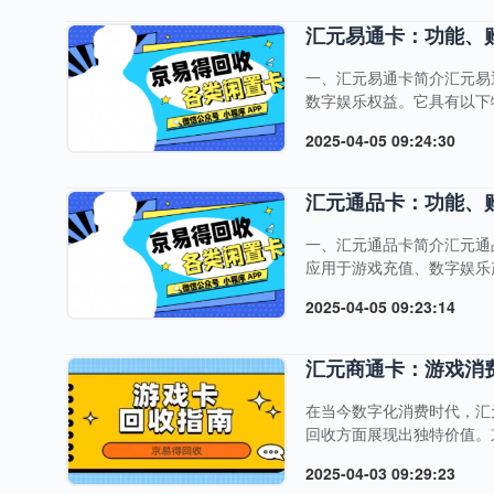
一个绝佳的解决方案，让这
畅游魔兽世界的必备“钥匙
汇元易通卡：功能、
600点的....
一、汇元易通卡简介汇元易
数字娱乐权益。它具有以下
兑换：可兑换Q币、影音VI
2025-04-05 09:24:30
购买方法（一）线上购买1
购买。2.第三方电商平台：
三方充值平台：如骏网等平台
汇元通品卡：功能、
一、汇元通品卡简介汇元通
应用于游戏充值、数字娱乐
使用，无需等待。安全支付
2025-04-05 09:23:14
还可以用于购买音乐、电影
需求。 二、汇元通品卡的
2.选择所需的面额，通常
汇元商通卡：游戏消
支付等。4.支付成功后，将通.
在当今数字化消费时代，汇
回收方面展现出独特价值。
让每一张卡片都能发挥其最
2025-04-03 09:29:23
卡由资和信商通公司发行，