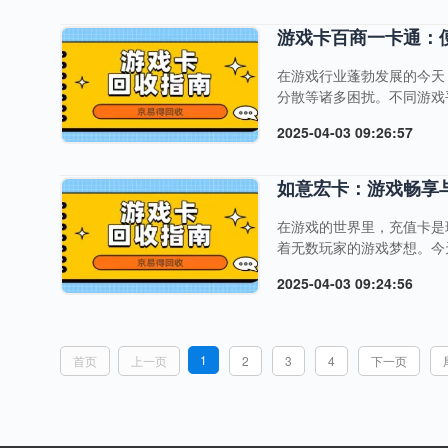
域。在游戏中，汇元商通卡
验。 购买与激活，轻松便
游戏卡百商一卡通：
填写相关信息....
在游戏行业蓬勃发展的今天
分散等诸多困扰。不同游戏
付页面切换，极为不便。与
2025-04-03 09:26:57
取。而对于游戏商家而言，
的行业痛点与市场需求的双
案。而京易得回收平台，作
如意宏卡：游戏畅享
持。一、百商一卡通：游戏世界
在游戏的世界里，充值卡是
着无数玩家的游戏梦想。今
价值。一、如意宏卡：游戏
2025-04-03 09:24:56
极为广泛，涵盖了众多主流
肤，助力玩家称霸游戏战场
如意宏卡都能大显身手。此
进一步沉浸在游戏文化的....
1
首页
上一页
2
3
4
下一页