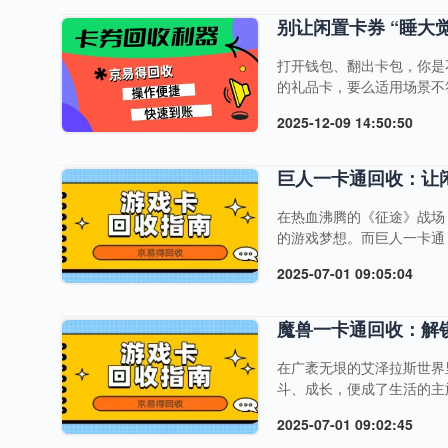
别让闲置卡券 “睡大觉”
打开钱包、翻出卡包，你是
的礼品卡，要么适用场景不
其实这些闲置卡券都是隐形
2025-12-09 14:50:50
券回收平台，用3大核心优
台”不管是常见的京东E卡
易得统统能收。从几十元的小
巨人一卡通回收：让
在热血沸腾的《征途》战场
的游戏梦想。而巨人一卡通
力助手。但当游戏需求变化
2025-07-01 09:05:04
路。 巨人一卡通：游戏世
匙，能轻松打开巨人旗下多
己的热血传奇；还是在《仙侠
魔兽一卡通回收：解
在广袤无垠的艾泽拉斯世界
斗、成长，便成了生活的主
梁，为玩家们带来了便捷的
2025-07-01 09:02:45
原因，我们手中可能会积攒