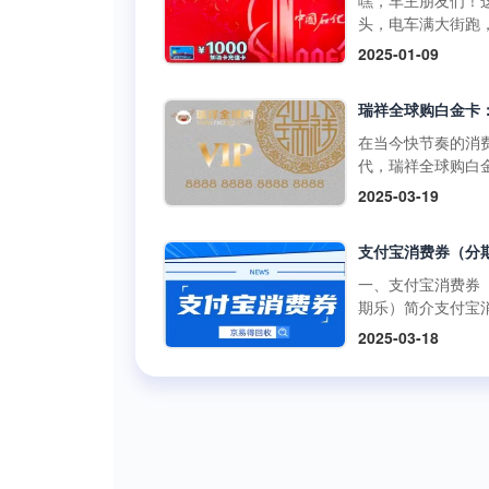
嘿，车主朋友们！
啡兑换码：获取与
百罗森便利店购买
如折扣、积分奖励
头，电车满大街跑
丰富的获取途径官
食品、冰激凌等，
员专享活动等。 二
里的加油卡是不是
2025-01-09
道：瑞幸咖啡APP
使用提货券轻松结
购买渠道1.朴朴超
没了用武之地？别
开瑞幸咖啡官方应
但需注意，中百百
方渠道： 线上购
在抽屉里吃灰，回
序，在“优惠券”或“
中百电器不支持提
访问朴朴超市官方
现才是正解。但市
卡”板块，按照指引
消费。 使用方式多
或通过朴朴App，
平台五花八门，到
在当今快节奏的消
可便捷购买兑换码
线下门店使用人工
择“购物卡”或“充值
家靠谱又安全？别
代，瑞祥全球购白
里的兑换码种类丰
台：在门店购物结
心”，完成支付后，
今天就给你扒一扒
凭借其强大的功能
面值多样，....
2025-03-19
后，前往人工收银
物卡将存入您的账
优质加油卡回收平
泛的使用范围，成
付款时直接出示中
户。 线下购买：
门道。 一、靠谱回
众多消费者和企业
货券，收银员会通
朴朴超市门店的客
平台的两大“黄金准
发放的首选。作为
码或手动输入相关
心或礼品卡销售点
则” （一）高资质
专业的卡券回收平
一、支付宝消费券
息，完成抵扣支付
直接购买实体卡。 2
通货 加油充值卡可
京易得回收深知瑞
期乐）简介支付宝
商品金额超过提货
第三方平台： 在
是小数目，少则几
球购白金卡的价值
券（分期乐）是由
额，需自行支付超
2025-03-18
宝、京东等....
多则上千，省着点
势，今天就让我们
乐平台与支付宝合
分；若低于提货券
1000块能让爱车跑
了解一下这张备受
出的电子优惠券。
额，剩....
远。这么有价值的
的高端消费卡。 一
可以通过分期乐的
交给正规军才放心
瑞祥全球购白金卡
额度购买这些消费
些不靠谱的三方渠
用范围瑞祥全球购
并在支付宝支持的
网上一搜，好多用
卡的使用范围极为
商户或平台上使用
诉收了卡却没收到
泛，几乎涵盖了日