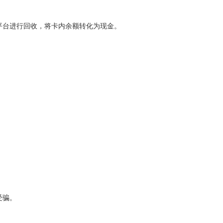
平台进行回收，将卡内余额转化为现金。
。
。
受骗。