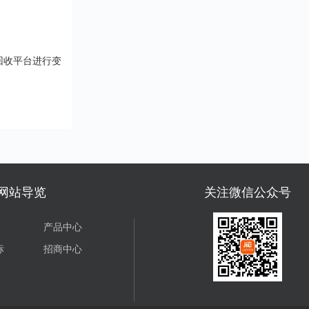
受抵扣金额或折扣
血亏啊！ 所以，选
活的各个方面。在
惠。 二、消费券的
台先看资质。营业
上，持卡人可以通
用场景支付宝消费
得有吧，这是合法
祥全球购小程序、
（分期乐）覆盖了
的“准生证&rdquo...
福鲤圈小程序等平
消费场景，包括但
回收平台进行变
轻松购买各类商品
于：1.餐饮：在支
务。无论是京东、
合作的餐厅、咖啡
猫、唯品会等知名
消费时使用。2.购
平台，还是沃尔玛
支持线上电商平台
姆会员店、永辉超
下实体店铺。3.出
线下大型商超，都
如滴滴出行、共享
用瑞祥全球购白金
等。4.会员服务：
行支付。此外，该
酷会员、腾讯视频
支持话费充值、油
网站导览
关注微信公众号
等。 三、消费券的
值、水电费缴纳等...
用方法1.查看消费
在支付宝首页的“卡
产品中心
包”或“我的”页面中
&l....
标
招商中心