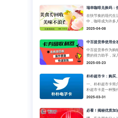
物卡通常不支持购
门店使用，享受购
草、酒类、礼品卡
惠。它不仅可以用
值卡等特殊商品。
买日常商品，还可
在快节奏的现代生
大润发购物卡的购
特定活动期间享受
中，咖啡成为许多
式1. 线上购买：• 
折扣。二、中百提
启活力一天或缓解
2025-04-08
发优鲜APP：下载
的获取方式1. 线上
疲惫的必备饮品。
装大润发优鲜APP
取：• 通过中百官
咖啡以其丰富多样
录后在“我的”页面
APP参与活动，完
品，如经典的拿铁
到“大润发电子购物
定任务即可获得提
爽的生椰拿铁，以
中百提货券作为购
卡”，选择面值并完
券。• 在中百线上
断推陈出新的季节
费的得力助手，深
支付。• 第三方平
购物满一定金额后
饮品，在咖啡市场
解其使用方法，能
2025-05-23
如淘宝，搜索“大润
获赠提货券。2. 线
据了重要地位。而
们更高效地享受购
购物卡”，选择官方
获取：• 在中百门
咖啡兑换码作为一
利，挖掘其中隐藏
舰店或授权....
物满一定金额后，
活的消费凭证，为
惠。 使用范围广泛
赠提货券。• 参与
爱好者们带来了诸
百提货券主要适用
一、朴朴超市卡简
线下活动，并达到
利。不过，生活中
百仓储、中百超市
朴超市卡是一种预
条件，即可获得提
会出现兑换码闲置
盖湖北省内众多门
卡，可在朴朴超市
2025-03-31
券。三、中百提货
况，别担心，京易
无论是采购米面粮
上平台（朴朴App
使用方法1. 线下使
收平台能为你排忧
生鲜蔬果等日常食
线下门店用于购物
用：•&nb....
难，让闲置兑换码
还是挑选家居用品
不仅具有支付功能
实现价值。一、瑞
人护理产品，甚至
提供多种优惠和特