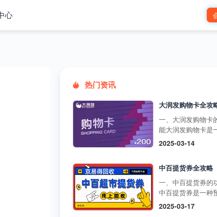
中心
热门资讯
一、大润发购物卡
能大润发购物卡是
预付卡，可在大润
2025-03-14
市的线下门店和线
台使用，用于购买
中百提货券全攻略
品、日用品、家电
类商品。它还可以
一、中百提货券的
超市的其他促销活
中百提货券是一种
如满减、打折等，
式购物卡，可以在
2025-03-17
物更加划算。不过
超市、中百仓储等