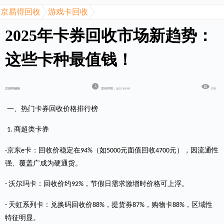
京易得回收
游戏卡回收
2025年卡券回收市场新趋势：
这些卡种最值钱！
京易得编辑
发布时间：2025-03-03
1781
一、热门卡券回收价格排行榜
商超类卡券
1.
京东
卡
：回收价稳定在
（如
元面值回收
元），因流通性
-
e
9
4
%
5000
4700
强、覆盖广成为硬通货。
沃尔玛卡：回收价约
，节假日需求激增时价格可上浮。
-
92
%
天虹系列卡：兑换码回收价
，提货券
，购物卡
，区域性
-
88
%
87
%
88%
特征明显。