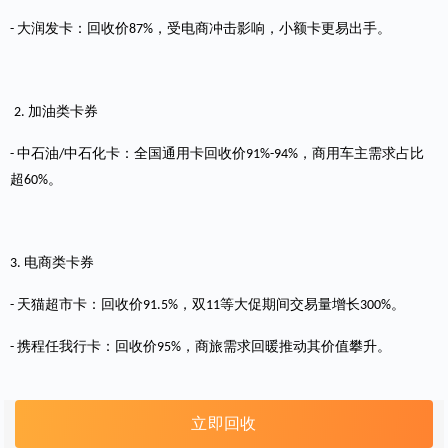
大润发卡：回收价
，受电商冲击影响，小额卡更易出手。
-
87
%
加油类卡券
2.
中石油
中石化卡：全国通用卡回收价
，商用车主需求占比
-
/
91
%
-94%
超
。
60%
电商类卡券
3.
天猫超市卡：回收价
，双
等大促期间交易量增长
。
-
91.
5
%
11
300%
携程任我行卡
：回收价
，商旅需求回暖推动其价值攀升。
-
95%
立即回收
二、新兴回收品类爆发